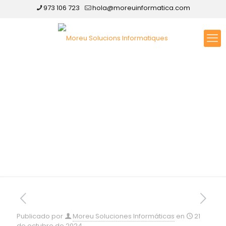
973 106 723
hola@moreuinformatica.com
Diseño web en
Almería
Publicado por
Moreu Soluciones Informáticas
en
21
de octubre de 2024