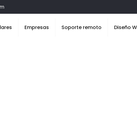
om
lares
Empresas
Soporte remoto
Diseño 
en Badajoz