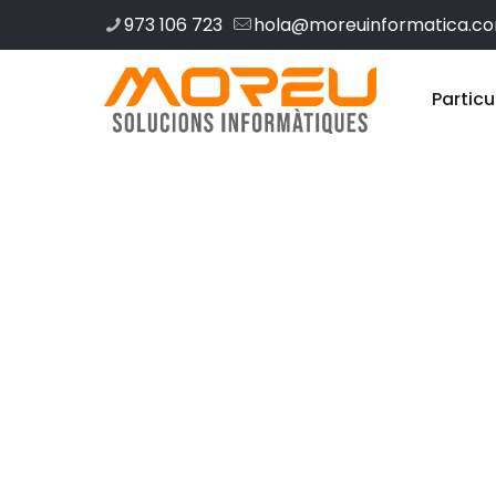
973 106 723
hola@moreuinformatica.c
Particu
Diseño web 