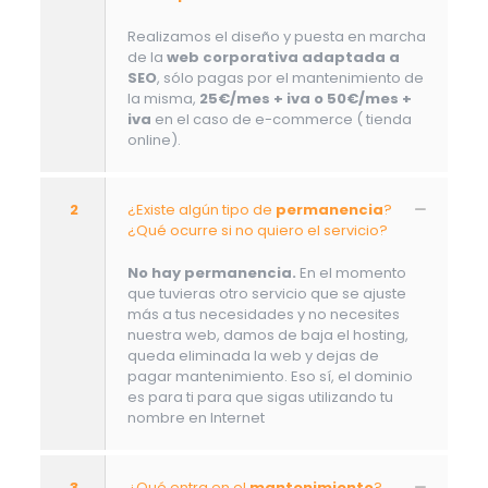
Realizamos el diseño y puesta en marcha
de la
web corporativa adaptada a
SEO
, sólo pagas por el mantenimiento de
la misma,
25€/mes + iva o 50€/mes +
iva
en el caso de e-commerce ( tienda
online).
2
¿Existe algún tipo de
permanencia
?
¿Qué ocurre si no quiero el servicio?
No hay permanencia.
En el momento
que tuvieras otro servicio que se ajuste
más a tus necesidades y no necesites
nuestra web, damos de baja el hosting,
queda eliminada la web y dejas de
pagar mantenimiento. Eso sí, el dominio
es para ti para que sigas utilizando tu
nombre en Internet
3
¿Qué entra en el
mantenimiento
?