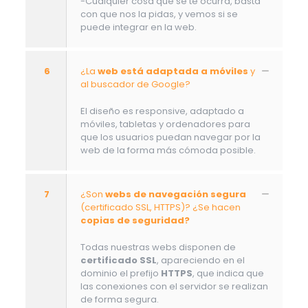
-Cualquier cosa que se te ocurra, basta
con que nos la pidas, y vemos si se
puede integrar en la web.
6
¿La
web está adaptada a móviles
y
al buscador de Google?
El diseño es responsive, adaptado a
móviles, tabletas y ordenadores para
que los usuarios puedan navegar por la
web de la forma más cómoda posible.
7
¿Son
webs de navegación segura
(certificado SSL, HTTPS)? ¿Se hacen
copias de seguridad?
Todas nuestras webs disponen de
certificado SSL
, apareciendo en el
dominio el prefijo
HTTPS
, que indica que
las conexiones con el servidor se realizan
de forma segura.