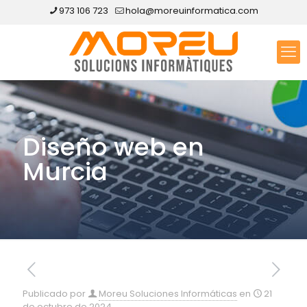
973 106 723
hola@moreuinformatica.com
Diseño web en
Murcia
Publicado por
Moreu Soluciones Informáticas
en
21
de octubre de 2024