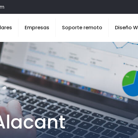
om
lares
Empresas
Soporte remoto
Diseño 
Alacant