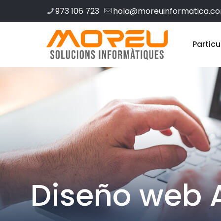
973 106 723
hola@moreuinformatica.c
Particu
Diseño web 