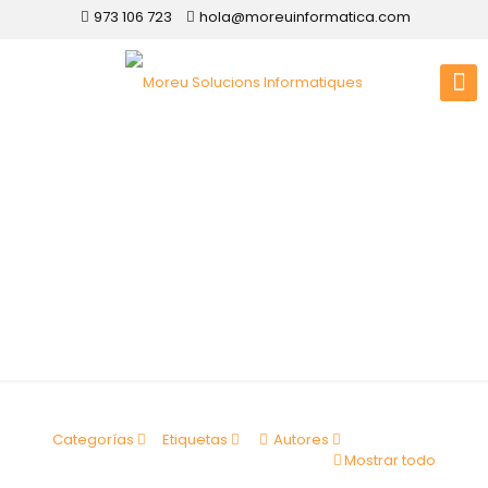
973 106 723
hola@moreuinformatica.com
Diseño web
Cantabria
Categorías
Etiquetas
Autores
Mostrar todo