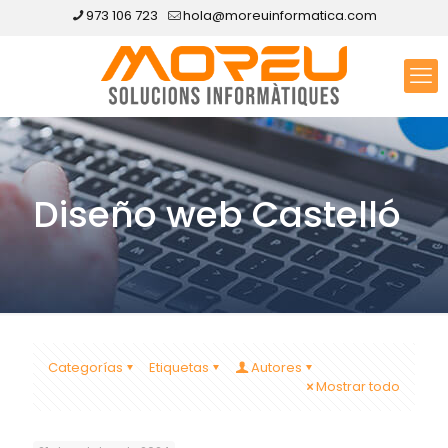
973 106 723
hola@moreuinformatica.com
Diseño web Castelló
Categorías
Etiquetas
Autores
Mostrar todo