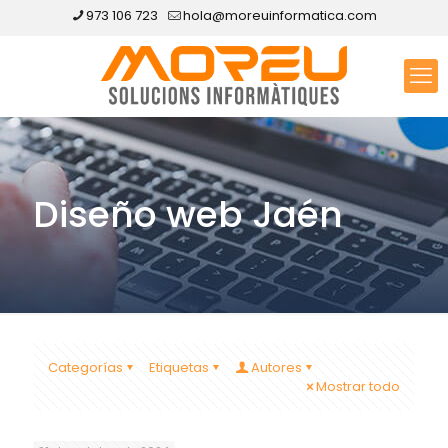
973 106 723
hola@moreuinformatica.com
Diseño web Jaén
Categorías
Etiquetas
Autores
Mostrar todo