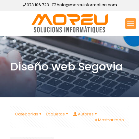
973 106 723
hola@moreuinformatica.com
Diseño web Segovia
Categorías
Etiquetas
Autores
Mostrar todo