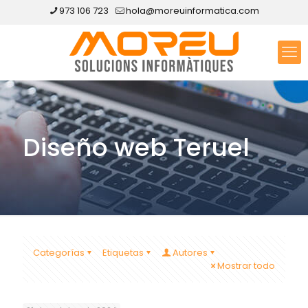
973 106 723
hola@moreuinformatica.com
Diseño web Teruel
Categorías
Etiquetas
Autores
Mostrar todo