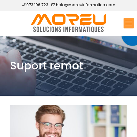
973 106 723
hola@moreuinformatica.com
Suport remot