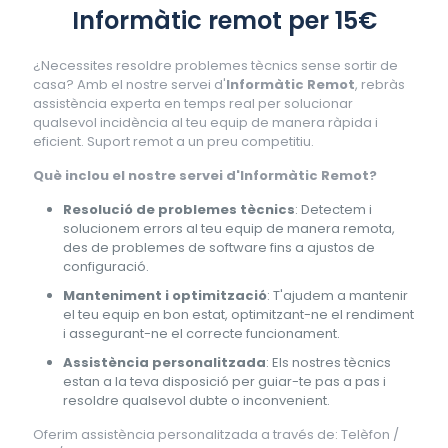
Informàtic remot per 15€
¿Necessites resoldre problemes tècnics sense sortir de
casa? Amb el nostre servei d'
Informàtic Remot
, rebràs
assistència experta en temps real per solucionar
qualsevol incidència al teu equip de manera ràpida i
eficient. Suport remot a un preu competitiu.
Què inclou el nostre servei d'Informàtic Remot?
Resolució de problemes tècnics
: Detectem i
solucionem errors al teu equip de manera remota,
des de problemes de software fins a ajustos de
configuració.
Manteniment i optimització
: T'ajudem a mantenir
el teu equip en bon estat, optimitzant-ne el rendiment
i assegurant-ne el correcte funcionament.
Assistència personalitzada
: Els nostres tècnics
estan a la teva disposició per guiar-te pas a pas i
resoldre qualsevol dubte o inconvenient.
Oferim assistència personalitzada a través de: Telèfon /