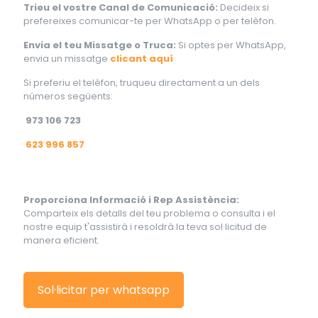
Trieu el vostre Canal de Comunicació:
Decideix si
prefereixes comunicar-te per WhatsApp o per telèfon.
Envia el teu Missatge o Truca:
Si optes per WhatsApp,
envia un missatge
clicant aquí
Si preferiu el telèfon, truqueu directament a un dels
números següents:
973 106 723
623 996 857
Proporciona Informació i Rep Assistència:
Comparteix els detalls del teu problema o consulta i el
nostre equip t'assistirà i resoldrà la teva sol·licitud de
manera eficient.
Sol·licitar per whatsapp