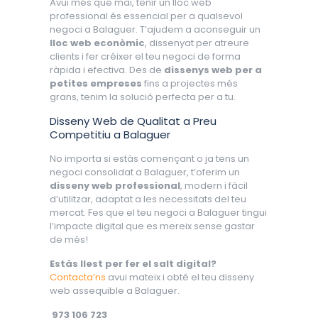
Avui més que mai, tenir un lloc web
professional és essencial per a qualsevol
negoci a Balaguer. T’ajudem a aconseguir un
lloc web econòmic
, dissenyat per atreure
clients i fer créixer el teu negoci de forma
ràpida i efectiva. Des de
dissenys web per a
petites empreses
fins a projectes més
grans, tenim la solució perfecta per a tu.
Disseny Web de Qualitat a Preu
Competitiu a Balaguer
No importa si estàs començant o ja tens un
negoci consolidat a Balaguer, t’oferim un
disseny web professional
, modern i fàcil
d’utilitzar, adaptat a les necessitats del teu
mercat. Fes que el teu negoci a Balaguer tingui
l’impacte digital que es mereix sense gastar
de més!
Estàs llest per fer el salt digital?
Contacta’ns
avui mateix i obté el teu disseny
web assequible a Balaguer.
973 106 723