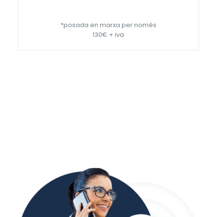
*posada en marxa per només
130€ + iva