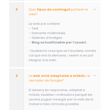
5
Quin
tipus de contingut
pot tenir la
web?
La web pot contenir:
– Text.
– Elements multimèdia.
– Galeries d’imatges.
–
Blog actualitzable per l’usuari.
-Qualsevol cosa que se t’acudeixi, només
cal que ens la demanis, i veiem si es pot
integrar a la web.
6
La
web està adaptada a mòbils
i al
cercador de Google?
El disseny és responsive, adaptat a
mòbils, tauletes i ordinadors perquè els
usuaris puguin navegar per la web de la
manera més còmoda possible.