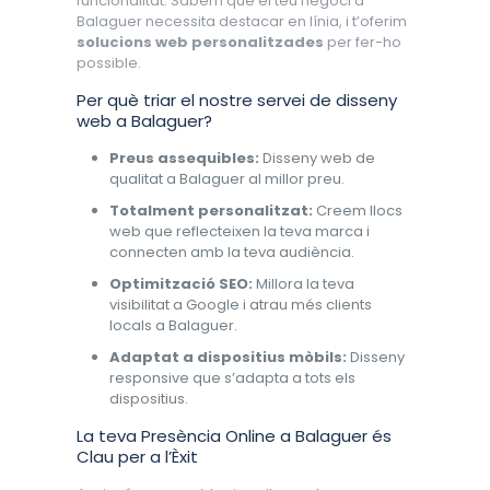
funcionalitat. Sabem que el teu negoci a
Balaguer necessita destacar en línia, i t’oferim
solucions web personalitzades
per fer-ho
possible.
Per què triar el nostre servei de disseny
web a Balaguer?
Preus assequibles:
Disseny web de
qualitat a Balaguer al millor preu.
Totalment personalitzat:
Creem llocs
web que reflecteixen la teva marca i
connecten amb la teva audiència.
Optimització SEO:
Millora la teva
visibilitat a Google i atrau més clients
locals a Balaguer.
Adaptat a dispositius mòbils:
Disseny
responsive que s’adapta a tots els
dispositius.
La teva Presència Online a Balaguer és
Clau per a l’Èxit