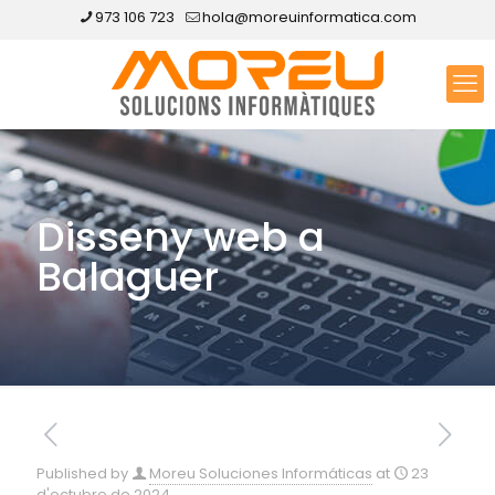
973 106 723
hola@moreuinformatica.com
Disseny web a
Balaguer
Published by
Moreu Soluciones Informáticas
at
23
d'octubre de 2024