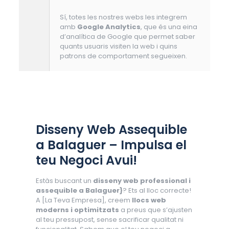
Sí, totes les nostres webs les integrem
amb
Google Analytics
, que és una eina
d’analítica de Google que permet saber
quants usuaris visiten la web i quins
patrons de comportament segueixen.
Disseny Web Assequible
a Balaguer – Impulsa el
teu Negoci Avui!
Estàs buscant un
disseny web professional i
assequible a Balaguer}
? Ets al lloc correcte!
A [La Teva Empresa], creem
llocs web
moderns i optimitzats
a preus que s’ajusten
al teu pressupost, sense sacrificar qualitat ni