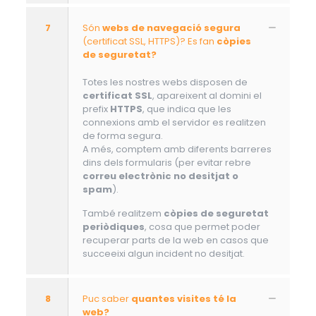
7
Són
webs de navegació segura
(certificat SSL, HTTPS)? Es fan
còpies
de seguretat?
Totes les nostres webs disposen de
certificat SSL
, apareixent al domini el
prefix
HTTPS
, que indica que les
connexions amb el servidor es realitzen
de forma segura.
A més, comptem amb diferents barreres
dins dels formularis (per evitar rebre
correu electrònic no desitjat o
spam
).
També realitzem
còpies de seguretat
periòdiques
, cosa que permet poder
recuperar parts de la web en casos que
succeeixi algun incident no desitjat.
8
Puc saber
quantes visites té la
web?