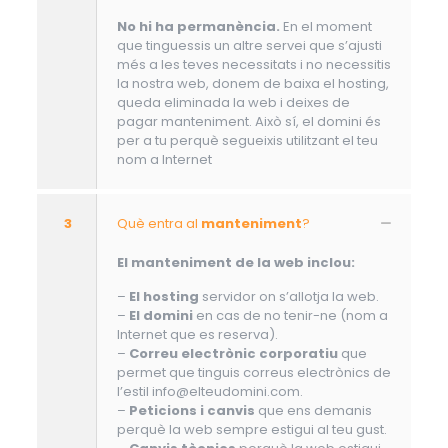
No hi ha permanència.
En el moment
que tinguessis un altre servei que s’ajusti
més a les teves necessitats i no necessitis
la nostra web, donem de baixa el hosting,
queda eliminada la web i deixes de
pagar manteniment. Això sí, el domini és
per a tu perquè segueixis utilitzant el teu
nom a Internet
3
Què entra al
manteniment
?
El manteniment de la web inclou:
–
El hosting
servidor on s’allotja la web.
–
El domini
en cas de no tenir-ne (nom a
Internet que es reserva).
–
Correu electrònic corporatiu
que
permet que tinguis correus electrònics de
l’estil info@elteudomini.com.
–
Peticions i canvis
que ens demanis
perquè la web sempre estigui al teu gust.