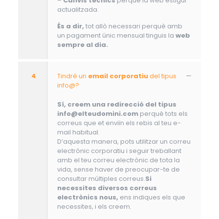
–
Canvis tècnics
perquè la web estigui
actualitzada.
És a dir,
tot allò necessari perquè amb
un pagament únic mensual tinguis la
web
sempre al dia.
4
Tindré un
email corporatiu
del tipus
info@?
Sí, creem una redirecció del tipus
info@elteudomini.com
perquè tots els
correus que et enviïn els rebis al teu e-
mail habitual.
D’aquesta manera, pots utilitzar un correu
electrònic corporatiu i seguir treballant
amb el teu correu electrònic de tota la
vida, sense haver de preocupar-te de
consultar múltiples correus.
Si
necessites diversos correus
electrònics nous,
ens indiques els que
necessites, i els creem.