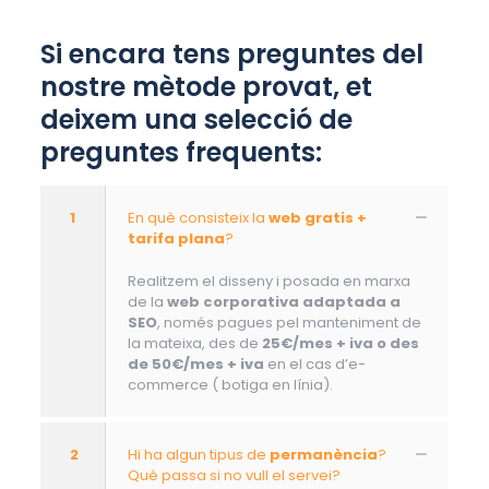
Si encara tens preguntes del
nostre mètode provat, et
deixem una selecció de
preguntes frequents:
1
En què consisteix la
web gratis +
tarifa plana
?
Realitzem el disseny i posada en marxa
de la
web corporativa adaptada a
SEO
, només pagues pel manteniment de
la mateixa, des de
25€/mes + iva o des
de 50€/mes + iva
en el cas d’e-
commerce ( botiga en línia).
2
Hi ha algun tipus de
permanència
?
Què passa si no vull el servei?