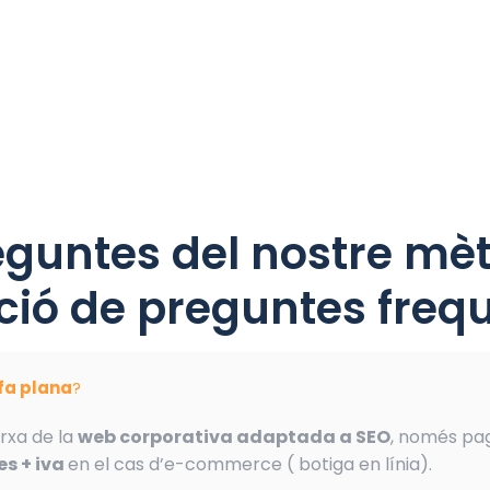
eguntes del nostre mèt
ió de preguntes frequ
ifa plana
?
rxa de la
web corporativa adaptada a SEO
, només pa
s + iva
en el cas d’e-commerce ( botiga en línia).