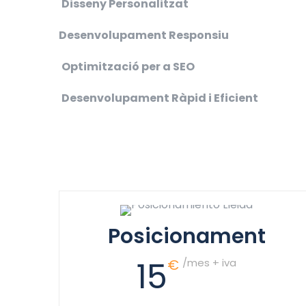
Disseny Personalitzat
Desenvolupament Responsiu
Optimització per a SEO
Desenvolupament Ràpid i Eficient
Posicionament
15
€
/mes + iva