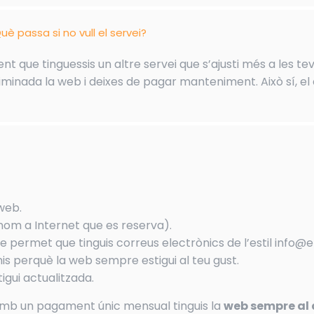
uè passa si no vull el servei?
t que tinguessis un altre servei que s’ajusti més a les tev
minada la web i deixes de pagar manteniment. Això sí, el 
 web.
nom a Internet que es reserva).
e permet que tinguis correus electrònics de l’estil info@
s perquè la web sempre estigui al teu gust.
igui actualitzada.
amb un pagament únic mensual tinguis la
web sempre al 