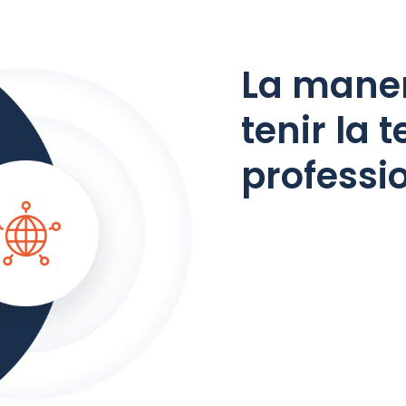
La maner
tenir la 
professi