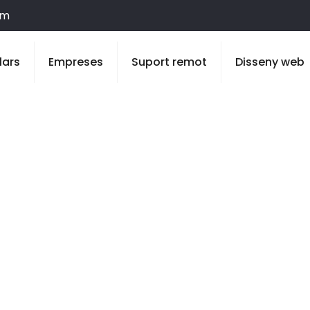
om
lars
Empreses
Suport remot
Disseny web
 a Biosca