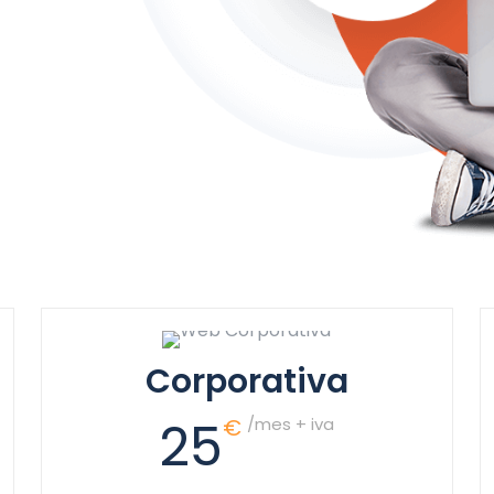
Corporativa
25
€
/mes + iva