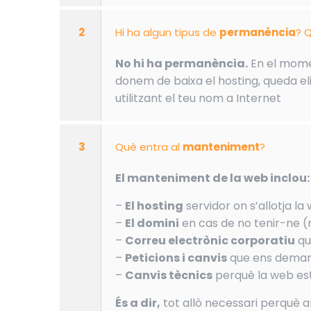
2
Hi ha algun tipus de
permanència
? Q
No hi ha permanència.
En el momen
donem de baixa el hosting, queda eli
utilitzant el teu nom a Internet
3
Què entra al
manteniment
?
El manteniment de la web inclou:
–
El hosting
servidor on s’allotja la
–
El domini
en cas de no tenir-ne (
–
Correu electrònic corporatiu
qu
–
Peticions i canvis
que ens demani
–
Canvis tècnics
perquè la web est
És a dir,
tot allò necessari perquè 