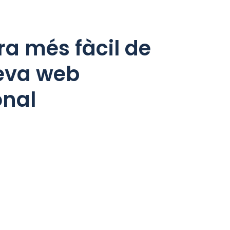
a més fàcil de
teva web
onal