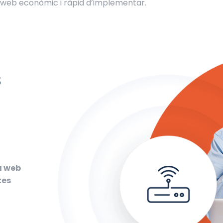
y web econòmic i ràpid d’implementar.
s
a web
tes