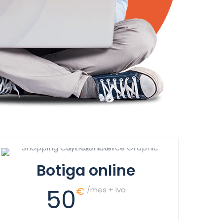
Botiga online
50
€
/mes + iva