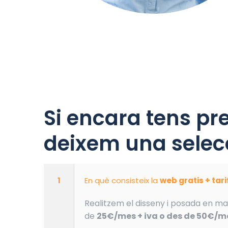
Si encara tens pr
deixem una selecc
1
En què consisteix la
web gratis + tar
Realitzem el disseny i posada en ma
de
25€/mes + iva o des de 50€/me