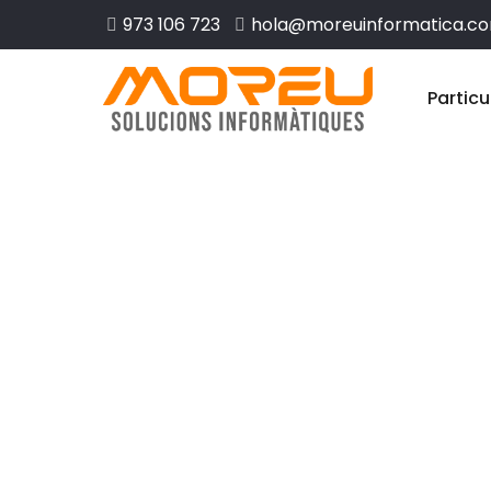
973 106 723
hola@moreuinformatica.c
Particu
Disseny web