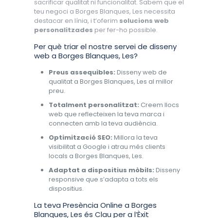
sacrificar qualitat ni funcionalitat. Sabem que el
teu negoci a Borges Blanques, Les necessita
destacar en línia, i t’oferim
solucions web
personalitzades
per fer-ho possible.
Per què triar el nostre servei de disseny
web a Borges Blanques, Les?
Preus assequibles:
Disseny web de
qualitat a Borges Blanques, Les al millor
preu.
Totalment personalitzat:
Creem llocs
web que reflecteixen la teva marca i
connecten amb la teva audiència.
Optimització SEO:
Millora la teva
visibilitat a Google i atrau més clients
locals a Borges Blanques, Les.
Adaptat a dispositius mòbils:
Disseny
responsive que s’adapta a tots els
dispositius.
La teva Presència Online a Borges
Blanques, Les és Clau per a l’Èxit