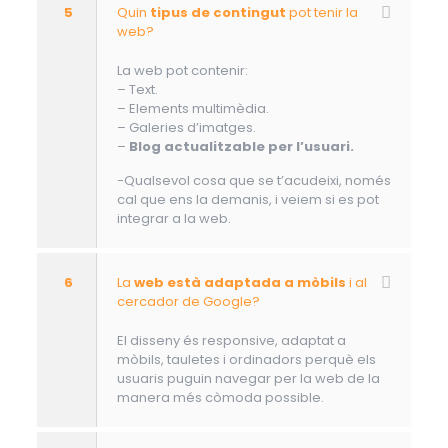
5
Quin
tipus de contingut
pot tenir la
web?
La web pot contenir:
– Text.
– Elements multimèdia.
– Galeries d’imatges.
–
Blog actualitzable per l’usuari.
-Qualsevol cosa que se t’acudeixi, només
cal que ens la demanis, i veiem si es pot
integrar a la web.
6
La
web està adaptada a mòbils
i al
cercador de Google?
El disseny és responsive, adaptat a
mòbils, tauletes i ordinadors perquè els
usuaris puguin navegar per la web de la
manera més còmoda possible.