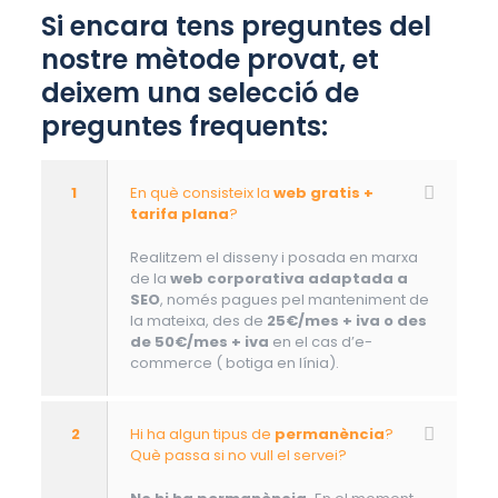
Si encara tens preguntes del
nostre mètode provat, et
deixem una selecció de
preguntes frequents:
1
En què consisteix la
web gratis +
tarifa plana
?
Realitzem el disseny i posada en marxa
de la
web corporativa adaptada a
SEO
, només pagues pel manteniment de
la mateixa, des de
25€/mes + iva o des
de 50€/mes + iva
en el cas d’e-
commerce ( botiga en línia).
2
Hi ha algun tipus de
permanència
?
Què passa si no vull el servei?