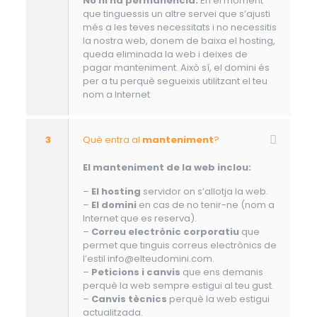
No hi ha permanència.
En el moment
que tinguessis un altre servei que s’ajusti
més a les teves necessitats i no necessitis
la nostra web, donem de baixa el hosting,
queda eliminada la web i deixes de
pagar manteniment. Això sí, el domini és
per a tu perquè segueixis utilitzant el teu
nom a Internet
3
Què entra al
manteniment
?
El manteniment de la web inclou:
–
El hosting
servidor on s’allotja la web.
–
El domini
en cas de no tenir-ne (nom a
Internet que es reserva).
–
Correu electrònic corporatiu
que
permet que tinguis correus electrònics de
l’estil info@elteudomini.com.
–
Peticions i canvis
que ens demanis
perquè la web sempre estigui al teu gust.
–
Canvis tècnics
perquè la web estigui
actualitzada.