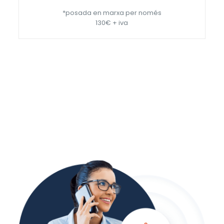
*posada en marxa per només
130€ + iva