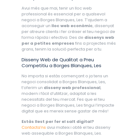
Avui més que mai, tenir un lloc web
professional és essencial per a qualsevol
negoci a Borges Blanques, Les. T’ajudem a
aconseguir un
lloc web econòmic
, dissenyat
per atreure clients i fer créixer el teu negoci de
forma ràpida i efectiva. Des de
dissenys web
per a petites empreses
fins a projectes més
grans, tenim la solució perfecta per a tu.
Disseny Web de Qualitat a Preu
Competitiu a Borges Blanques, Les
No importa si estàs començant o ja tens un
negoci consolidat a Borges Blanques, Les,
t’oferim un
disseny web professional
,
modern i fàcil d’utilitzar, adaptat a les
necessitats del teu mercat. Fes que el teu
negoci a Borges Blanques, Les tingui l’impacte
digital que es mereix sense gastar de més!
Estàs llest per fer el salt digital?
Contacta’ns
avui mateix i obté el teu disseny
web assequible a Borges Blanques, Les.