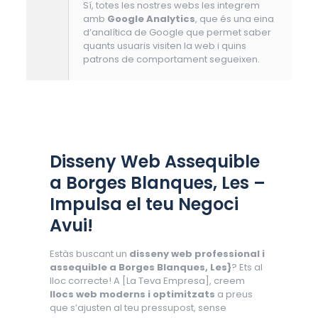
Sí, totes les nostres webs les integrem
amb
Google Analytics
, que és una eina
d’analítica de Google que permet saber
quants usuaris visiten la web i quins
patrons de comportament segueixen.
Disseny Web Assequible
a Borges Blanques, Les –
Impulsa el teu Negoci
Avui!
Estàs buscant un
disseny web professional i
assequible a Borges Blanques, Les}
? Ets al
lloc correcte! A [La Teva Empresa], creem
llocs web moderns i optimitzats
a preus
que s’ajusten al teu pressupost, sense