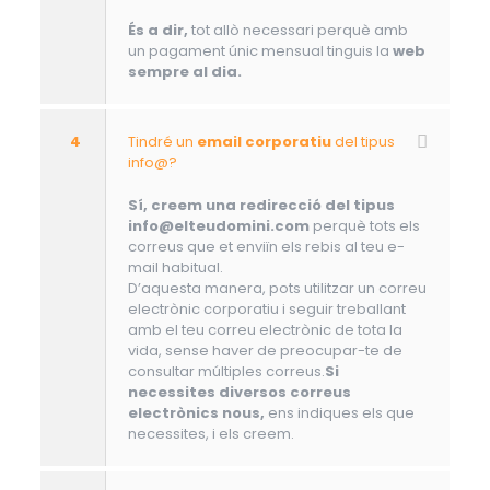
És a dir,
tot allò necessari perquè amb
un pagament únic mensual tinguis la
web
sempre al dia.
4
Tindré un
email corporatiu
del tipus
info@?
Sí, creem una redirecció del tipus
info@elteudomini.com
perquè tots els
correus que et enviïn els rebis al teu e-
mail habitual.
D’aquesta manera, pots utilitzar un correu
electrònic corporatiu i seguir treballant
amb el teu correu electrònic de tota la
vida, sense haver de preocupar-te de
consultar múltiples correus.
Si
necessites diversos correus
electrònics nous,
ens indiques els que
necessites, i els creem.