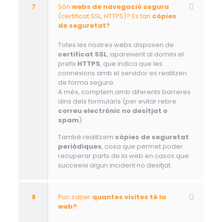
7
Són
webs de navegació segura
(certificat SSL, HTTPS)? Es fan
còpies
de seguretat?
Totes les nostres webs disposen de
certificat SSL
, apareixent al domini el
prefix
HTTPS
, que indica que les
connexions amb el servidor es realitzen
de forma segura.
A més, comptem amb diferents barreres
dins dels formularis (per evitar rebre
correu electrònic no desitjat o
spam
).
També realitzem
còpies de seguretat
periòdiques
, cosa que permet poder
recuperar parts de la web en casos que
succeeixi algun incident no desitjat.
8
Puc saber
quantes visites té la
web?