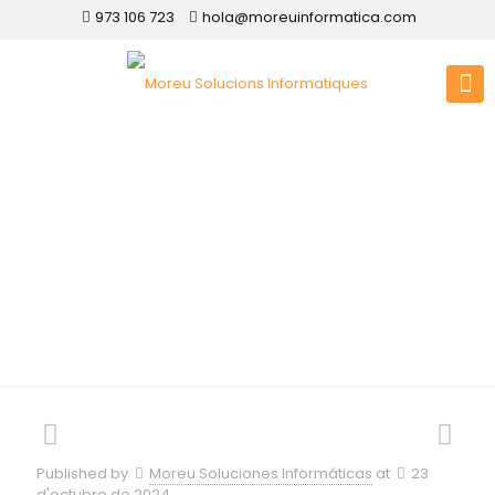
973 106 723
hola@moreuinformatica.com
Disseny web a
Borges Blanques, Les
Published by
Moreu Soluciones Informáticas
at
23
d'octubre de 2024