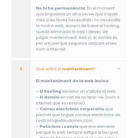
No hi ha permanència.
En el moment
que tinguessis un altre servei que s’ajusti
més a les teves necessitats i no necessitis
la nostra web, donem de baixa el hosting,
queda eliminada la web i deixes de
pagar manteniment. Això sí, el domini és
per a tu perquè segueixis utilitzant el teu
nom a Internet
3
Què entra al
manteniment
?
El manteniment de la web inclou:
–
El hosting
servidor on s’allotja la web.
–
El domini
en cas de no tenir-ne (nom a
Internet que es reserva).
–
Correu electrònic corporatiu
que
permet que tinguis correus electrònics de
l’estil info@elteudomini.com.
–
Peticions i canvis
que ens demanis
perquè la web sempre estigui al teu gust.