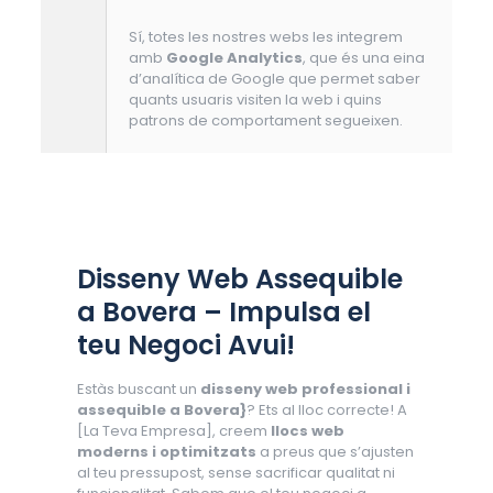
Sí, totes les nostres webs les integrem
amb
Google Analytics
, que és una eina
d’analítica de Google que permet saber
quants usuaris visiten la web i quins
patrons de comportament segueixen.
Disseny Web Assequible
a Bovera – Impulsa el
teu Negoci Avui!
Estàs buscant un
disseny web professional i
assequible a Bovera}
? Ets al lloc correcte! A
[La Teva Empresa], creem
llocs web
moderns i optimitzats
a preus que s’ajusten
al teu pressupost, sense sacrificar qualitat ni