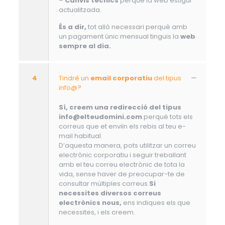
–
Canvis tècnics
perquè la web estigui
actualitzada.
És a dir,
tot allò necessari perquè amb
un pagament únic mensual tinguis la
web
sempre al dia.
4
Tindré un
email corporatiu
del tipus
info@?
Sí, creem una redirecció del tipus
info@elteudomini.com
perquè tots els
correus que et enviïn els rebis al teu e-
mail habitual.
D’aquesta manera, pots utilitzar un correu
electrònic corporatiu i seguir treballant
amb el teu correu electrònic de tota la
vida, sense haver de preocupar-te de
consultar múltiples correus.
Si
necessites diversos correus
electrònics nous,
ens indiques els que
necessites, i els creem.