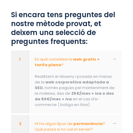
Si encara tens preguntes del
nostre mètode provat, et
deixem una selecció de
preguntes frequents:
1
En què consisteix la
web gratis +
tarifa plana
?
Realitzem el disseny i posada en marxa
de la
web corporativa adaptada a
SEO
, només pagues pel manteniment de
la mateixa, des de
25€/mes + iva o des
de 50€/mes + iva
en el cas d’e-
commerce ( botiga en línia).
2
Hi ha algun tipus de
permanència
?
Què passa si no vull el servei?