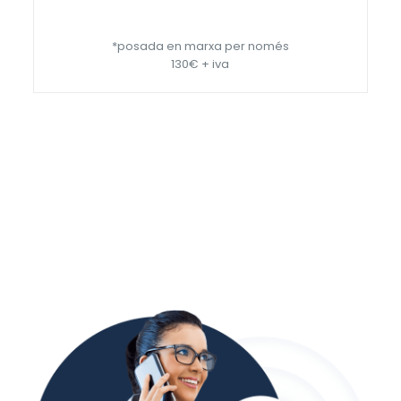
*posada en marxa per només
130€ + iva