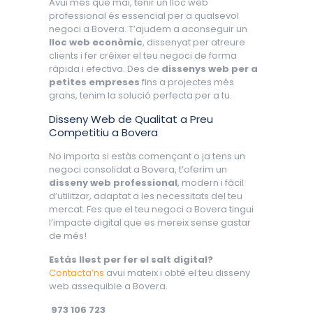
Avui més que mai, tenir un lloc web
professional és essencial per a qualsevol
negoci a Bovera. T’ajudem a aconseguir un
lloc web econòmic
, dissenyat per atreure
clients i fer créixer el teu negoci de forma
ràpida i efectiva. Des de
dissenys web per a
petites empreses
fins a projectes més
grans, tenim la solució perfecta per a tu.
Disseny Web de Qualitat a Preu
Competitiu a Bovera
No importa si estàs començant o ja tens un
negoci consolidat a Bovera, t’oferim un
disseny web professional
, modern i fàcil
d’utilitzar, adaptat a les necessitats del teu
mercat. Fes que el teu negoci a Bovera tingui
l’impacte digital que es mereix sense gastar
de més!
Estàs llest per fer el salt digital?
Contacta’ns
avui mateix i obté el teu disseny
web assequible a Bovera.
973 106 723