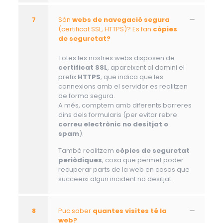
7
Són
webs de navegació segura
(certificat SSL, HTTPS)? Es fan
còpies
de seguretat?
Totes les nostres webs disposen de
certificat SSL
, apareixent al domini el
prefix
HTTPS
, que indica que les
connexions amb el servidor es realitzen
de forma segura.
A més, comptem amb diferents barreres
dins dels formularis (per evitar rebre
correu electrònic no desitjat o
spam
).
També realitzem
còpies de seguretat
periòdiques
, cosa que permet poder
recuperar parts de la web en casos que
succeeixi algun incident no desitjat.
8
Puc saber
quantes visites té la
web?