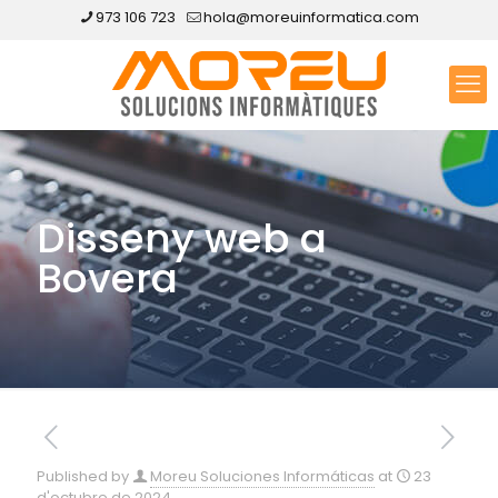
973 106 723
hola@moreuinformatica.com
Disseny web a
Bovera
Published by
Moreu Soluciones Informáticas
at
23
d'octubre de 2024