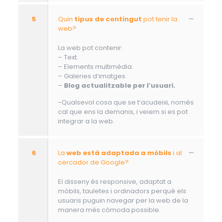
5
Quin
tipus de contingut
pot tenir la
web?
La web pot contenir:
– Text.
– Elements multimèdia.
– Galeries d’imatges.
–
Blog actualitzable per l’usuari.
-Qualsevol cosa que se t’acudeixi, només
cal que ens la demanis, i veiem si es pot
integrar a la web.
6
La
web està adaptada a mòbils
i al
cercador de Google?
El disseny és responsive, adaptat a
mòbils, tauletes i ordinadors perquè els
usuaris puguin navegar per la web de la
manera més còmoda possible.