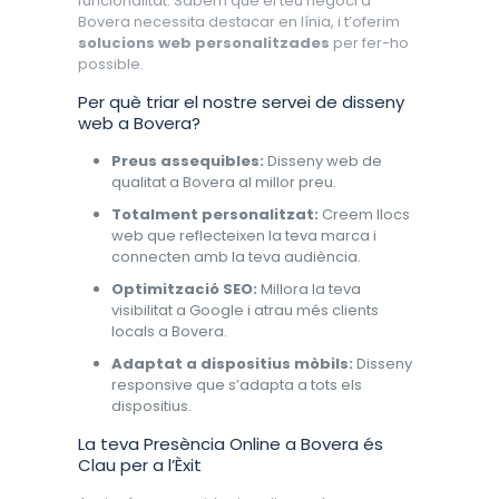
funcionalitat. Sabem que el teu negoci a
Bovera necessita destacar en línia, i t’oferim
solucions web personalitzades
per fer-ho
possible.
Per què triar el nostre servei de disseny
web a Bovera?
Preus assequibles:
Disseny web de
qualitat a Bovera al millor preu.
Totalment personalitzat:
Creem llocs
web que reflecteixen la teva marca i
connecten amb la teva audiència.
Optimització SEO:
Millora la teva
visibilitat a Google i atrau més clients
locals a Bovera.
Adaptat a dispositius mòbils:
Disseny
responsive que s’adapta a tots els
dispositius.
La teva Presència Online a Bovera és
Clau per a l’Èxit