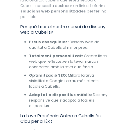
funcionalitat. Sabem que el teu negoci a
Cubells necessita destacar en línia, i t’oferim
solucions web personalitzades
per fer-ho
possible.
Per què triar el nostre servei de disseny
web a Cubells?
Preus assequibles:
Disseny web de
qualitat a Cubells al millor preu.
Totalment personalitzat:
Creem llocs
web que reflecteixen la teva marca i
connecten amb la teva audiència.
Optimització SEO:
Millora la teva
visibilitat a Google i atrau més clients
locals a Cubells.
Adaptat a dispositius mòbils:
Disseny
responsive que s’adapta a tots els
dispositius.
La teva Presència Online a Cubells és
Clau per a l’Èxit