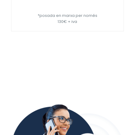
*posada en marxa per només
130€ + iva