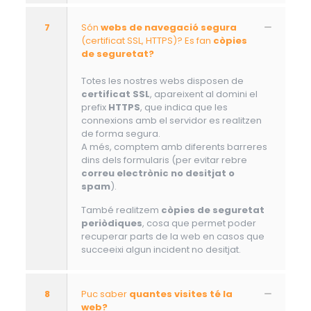
7
Són
webs de navegació segura
(certificat SSL, HTTPS)? Es fan
còpies
de seguretat?
Totes les nostres webs disposen de
certificat SSL
, apareixent al domini el
prefix
HTTPS
, que indica que les
connexions amb el servidor es realitzen
de forma segura.
A més, comptem amb diferents barreres
dins dels formularis (per evitar rebre
correu electrònic no desitjat o
spam
).
També realitzem
còpies de seguretat
periòdiques
, cosa que permet poder
recuperar parts de la web en casos que
succeeixi algun incident no desitjat.
8
Puc saber
quantes visites té la
web?