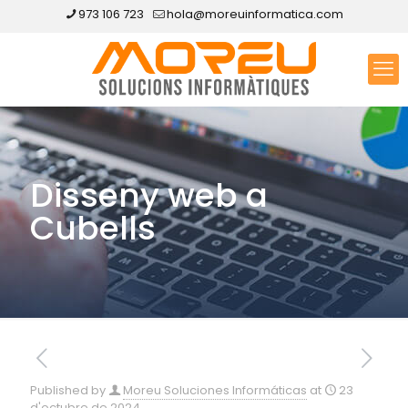
973 106 723
hola@moreuinformatica.com
Disseny web a
Cubells
Published by
Moreu Soluciones Informáticas
at
23
d'octubre de 2024