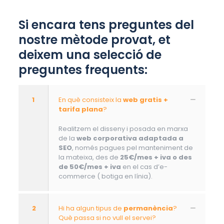
Si encara tens preguntes del
nostre mètode provat, et
deixem una selecció de
preguntes frequents:
1
En què consisteix la
web gratis +
tarifa plana
?
Realitzem el disseny i posada en marxa
de la
web corporativa adaptada a
SEO
, només pagues pel manteniment de
la mateixa, des de
25€/mes + iva o des
de 50€/mes + iva
en el cas d’e-
commerce ( botiga en línia).
2
Hi ha algun tipus de
permanència
?
Què passa si no vull el servei?