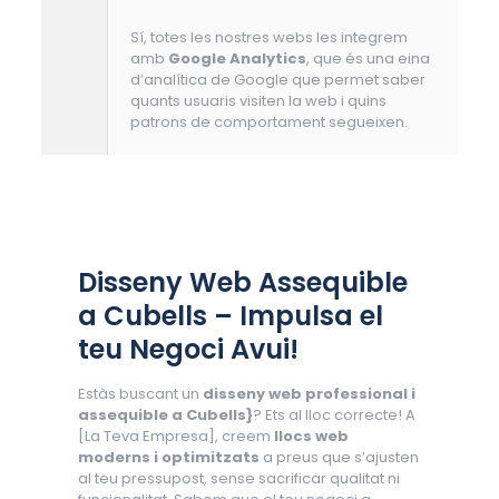
Sí, totes les nostres webs les integrem
amb
Google Analytics
, que és una eina
d’analítica de Google que permet saber
quants usuaris visiten la web i quins
patrons de comportament segueixen.
Disseny Web Assequible
a Cubells – Impulsa el
teu Negoci Avui!
Estàs buscant un
disseny web professional i
assequible a Cubells}
? Ets al lloc correcte! A
[La Teva Empresa], creem
llocs web
moderns i optimitzats
a preus que s’ajusten
al teu pressupost, sense sacrificar qualitat ni