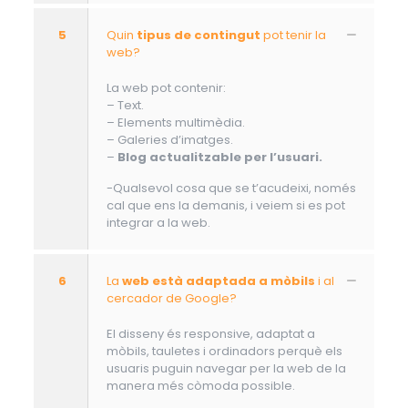
5
Quin
tipus de contingut
pot tenir la
web?
La web pot contenir:
– Text.
– Elements multimèdia.
– Galeries d’imatges.
–
Blog actualitzable per l’usuari.
-Qualsevol cosa que se t’acudeixi, només
cal que ens la demanis, i veiem si es pot
integrar a la web.
6
La
web està adaptada a mòbils
i al
cercador de Google?
El disseny és responsive, adaptat a
mòbils, tauletes i ordinadors perquè els
usuaris puguin navegar per la web de la
manera més còmoda possible.