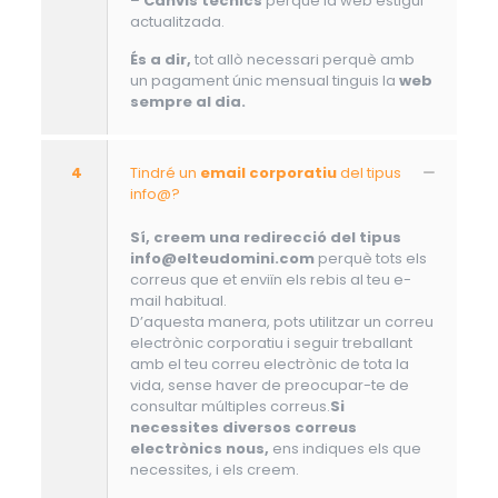
–
Canvis tècnics
perquè la web estigui
actualitzada.
És a dir,
tot allò necessari perquè amb
un pagament únic mensual tinguis la
web
sempre al dia.
4
Tindré un
email corporatiu
del tipus
info@?
Sí, creem una redirecció del tipus
info@elteudomini.com
perquè tots els
correus que et enviïn els rebis al teu e-
mail habitual.
D’aquesta manera, pots utilitzar un correu
electrònic corporatiu i seguir treballant
amb el teu correu electrònic de tota la
vida, sense haver de preocupar-te de
consultar múltiples correus.
Si
necessites diversos correus
electrònics nous,
ens indiques els que
necessites, i els creem.