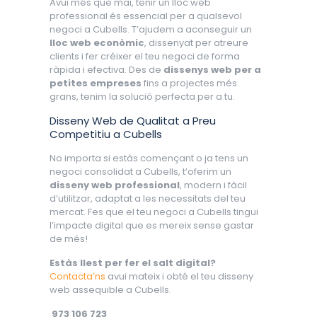
Avui més que mai, tenir un lloc web
professional és essencial per a qualsevol
negoci a Cubells. T’ajudem a aconseguir un
lloc web econòmic
, dissenyat per atreure
clients i fer créixer el teu negoci de forma
ràpida i efectiva. Des de
dissenys web per a
petites empreses
fins a projectes més
grans, tenim la solució perfecta per a tu.
Disseny Web de Qualitat a Preu
Competitiu a Cubells
No importa si estàs començant o ja tens un
negoci consolidat a Cubells, t’oferim un
disseny web professional
, modern i fàcil
d’utilitzar, adaptat a les necessitats del teu
mercat. Fes que el teu negoci a Cubells tingui
l’impacte digital que es mereix sense gastar
de més!
Estàs llest per fer el salt digital?
Contacta’ns
avui mateix i obté el teu disseny
web assequible a Cubells.
973 106 723