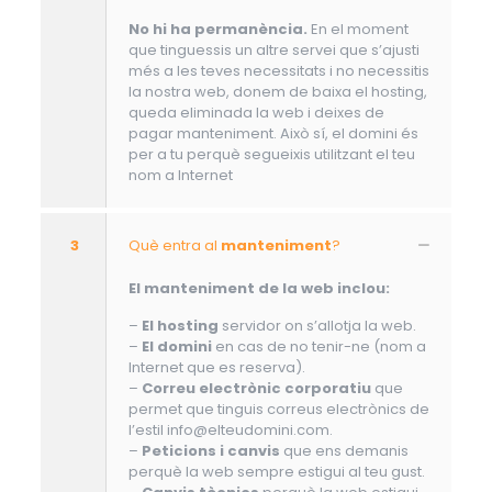
No hi ha permanència.
En el moment
que tinguessis un altre servei que s’ajusti
més a les teves necessitats i no necessitis
la nostra web, donem de baixa el hosting,
queda eliminada la web i deixes de
pagar manteniment. Això sí, el domini és
per a tu perquè segueixis utilitzant el teu
nom a Internet
3
Què entra al
manteniment
?
El manteniment de la web inclou:
–
El hosting
servidor on s’allotja la web.
–
El domini
en cas de no tenir-ne (nom a
Internet que es reserva).
–
Correu electrònic corporatiu
que
permet que tinguis correus electrònics de
l’estil info@elteudomini.com.
–
Peticions i canvis
que ens demanis
perquè la web sempre estigui al teu gust.