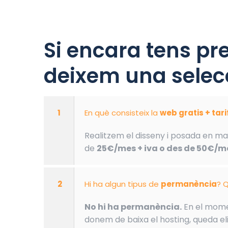
Si encara tens pr
deixem una selecc
1
En què consisteix la
web gratis + tar
Realitzem el disseny i posada en ma
de
25€/mes + iva o des de 50€/me
2
Hi ha algun tipus de
permanència
? Q
No hi ha permanència.
En el momen
donem de baixa el hosting, queda eli