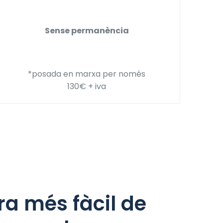
Sense permanència
*posada en marxa per només
130€ + iva
a més fàcil de