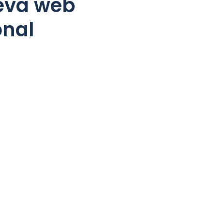
teva web
onal