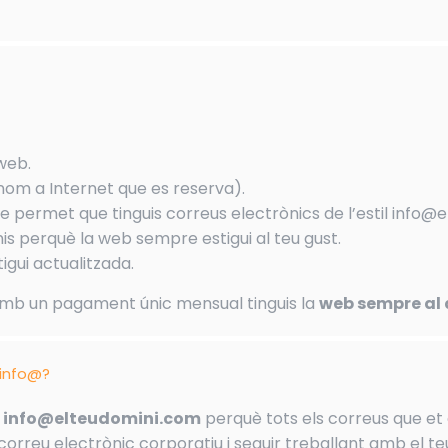
 web.
nom a Internet que es reserva).
e permet que tinguis correus electrònics de l’estil info@
s perquè la web sempre estigui al teu gust.
igui actualitzada.
amb un pagament únic mensual tinguis la
web sempre al 
 info@?
us info@elteudomini.com
perquè tots els correus que et e
correu electrònic corporatiu i seguir treballant amb el te