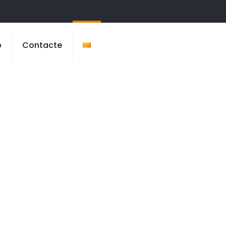
b
Contacte
La