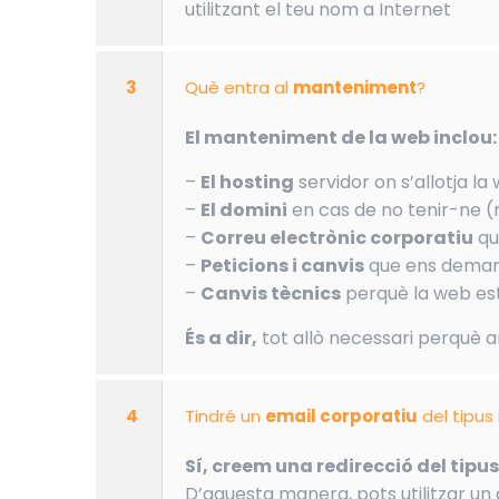
utilitzant el teu nom a Internet
3
Què entra al
manteniment
?
El manteniment de la web inclou:
–
El hosting
servidor on s’allotja la
–
El domini
en cas de no tenir-ne (
–
Correu electrònic corporatiu
qu
–
Peticions i canvis
que ens demani
–
Canvis tècnics
perquè la web est
És a dir,
tot allò necessari perquè 
4
Tindré un
email corporatiu
del tipus
Sí, creem una redirecció del tip
D’aquesta manera, pots utilitzar un 