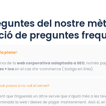
eguntes del nostre mèt
ió de preguntes frequ
ifa plana
?
rxa de la
web corporativa adaptada a SEO
, només pa
s + iva
en el cas d’e-commerce ( botiga en línia).
uè passa si no vull el servei?
t que tinguessis un altre servei que s’ajusti més a les tev
minada la web i deixes de pagar manteniment. Això sí, el 