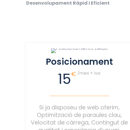
Desenvolupament Ràpid i Eficient
Posicionament
15
€
/mes + iva
Si ja disposeu de web oferim,
Optimització de paraules clau,
Velocitat de càrrega, Contingut de