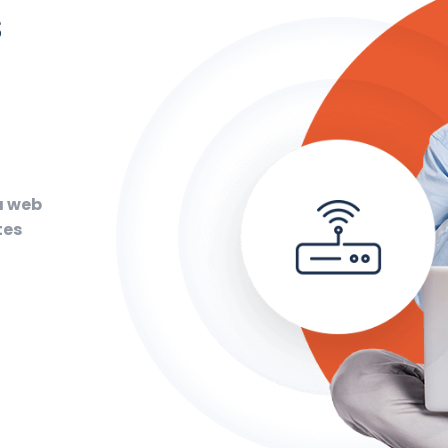
s
a web
tes