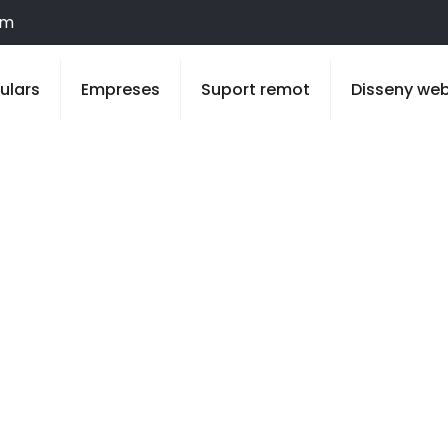
om
culars
Empreses
Suport remot
Disseny we
a Granadella, 