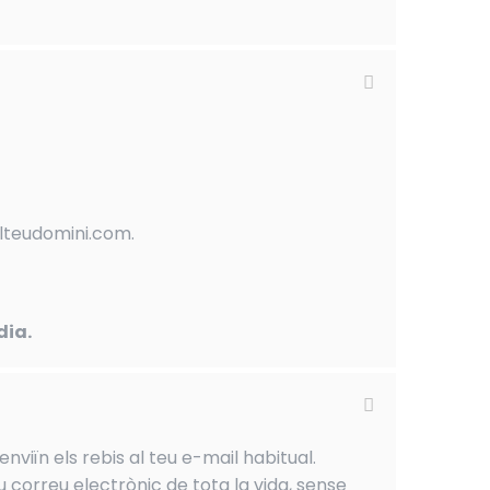
elteudomini.com.
dia.
nviïn els rebis al teu e-mail habitual.
u correu electrònic de tota la vida, sense