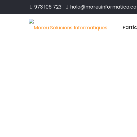
973 106 723
hola@moreuinformatica.c
Parti
Disseny web 