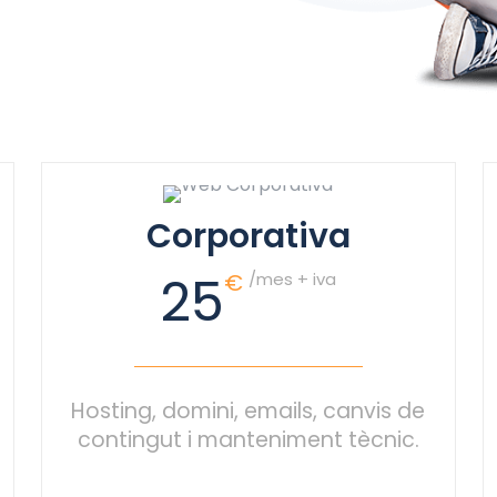
Corporativa
25
€
/mes + iva
Hosting, domini, emails, canvis de
contingut i manteniment tècnic.