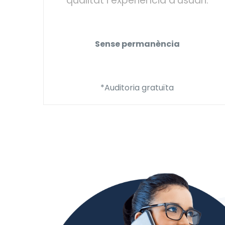
qualitat i experiència d’usuari.
Sense permanència
*Auditoria gratuïta