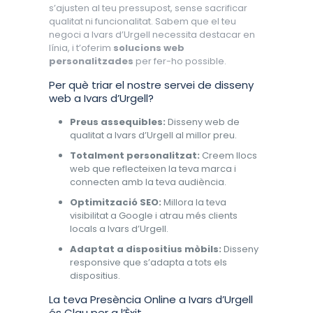
s’ajusten al teu pressupost, sense sacrificar
qualitat ni funcionalitat. Sabem que el teu
negoci a Ivars d’Urgell necessita destacar en
línia, i t’oferim
solucions web
personalitzades
per fer-ho possible.
Per què triar el nostre servei de disseny
web a Ivars d’Urgell?
Preus assequibles:
Disseny web de
qualitat a Ivars d’Urgell al millor preu.
Totalment personalitzat:
Creem llocs
web que reflecteixen la teva marca i
connecten amb la teva audiència.
Optimització SEO:
Millora la teva
visibilitat a Google i atrau més clients
locals a Ivars d’Urgell.
Adaptat a dispositius mòbils:
Disseny
responsive que s’adapta a tots els
dispositius.
La teva Presència Online a Ivars d’Urgell
és Clau per a l’Èxit