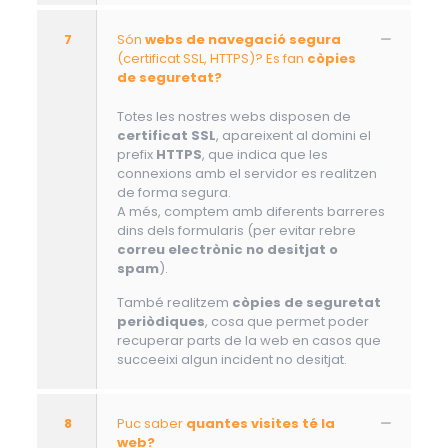
7
Són
webs de navegació segura
(certificat SSL, HTTPS)? Es fan
còpies
de seguretat?
Totes les nostres webs disposen de
certificat SSL
, apareixent al domini el
prefix
HTTPS
, que indica que les
connexions amb el servidor es realitzen
de forma segura.
A més, comptem amb diferents barreres
dins dels formularis (per evitar rebre
correu electrònic no desitjat o
spam
).
També realitzem
còpies de seguretat
periòdiques
, cosa que permet poder
recuperar parts de la web en casos que
succeeixi algun incident no desitjat.
8
Puc saber
quantes visites té la
web?