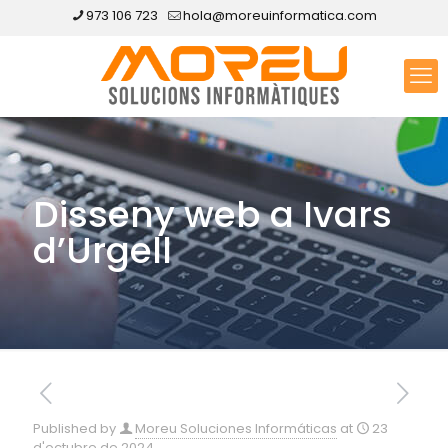
973 106 723
hola@moreuinformatica.com
Disseny web a Ivars
d’Urgell
Published by
Moreu Soluciones Informáticas
at
23
d'octubre de 2024