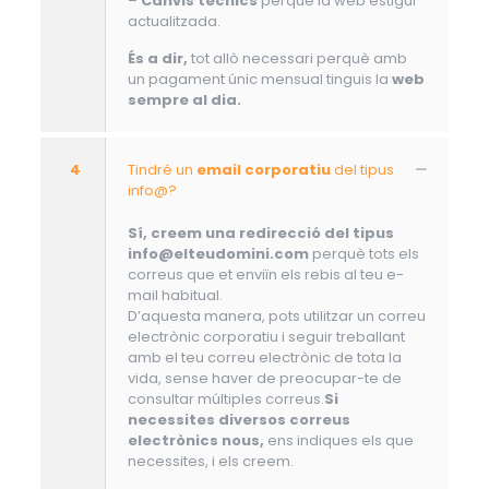
–
Canvis tècnics
perquè la web estigui
actualitzada.
És a dir,
tot allò necessari perquè amb
un pagament únic mensual tinguis la
web
sempre al dia.
4
Tindré un
email corporatiu
del tipus
info@?
Sí, creem una redirecció del tipus
info@elteudomini.com
perquè tots els
correus que et enviïn els rebis al teu e-
mail habitual.
D’aquesta manera, pots utilitzar un correu
electrònic corporatiu i seguir treballant
amb el teu correu electrònic de tota la
vida, sense haver de preocupar-te de
consultar múltiples correus.
Si
necessites diversos correus
electrònics nous,
ens indiques els que
necessites, i els creem.