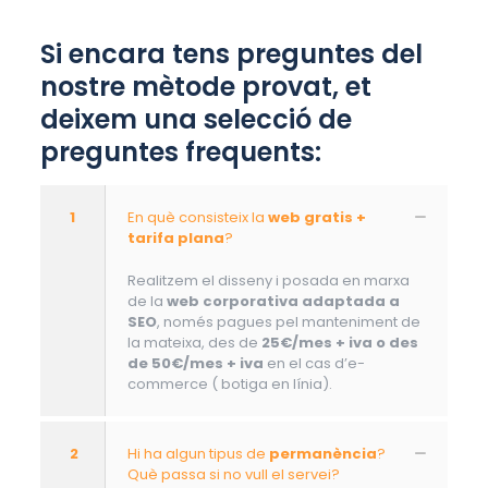
Si encara tens preguntes del
nostre mètode provat, et
deixem una selecció de
preguntes frequents:
1
En què consisteix la
web gratis +
tarifa plana
?
Realitzem el disseny i posada en marxa
de la
web corporativa adaptada a
SEO
, només pagues pel manteniment de
la mateixa, des de
25€/mes + iva o des
de 50€/mes + iva
en el cas d’e-
commerce ( botiga en línia).
2
Hi ha algun tipus de
permanència
?
Què passa si no vull el servei?