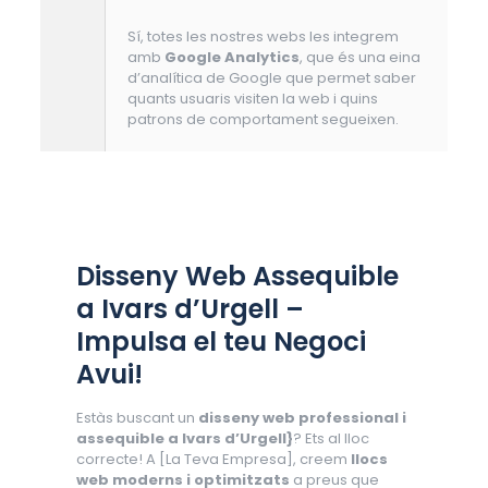
Sí, totes les nostres webs les integrem
amb
Google Analytics
, que és una eina
d’analítica de Google que permet saber
quants usuaris visiten la web i quins
patrons de comportament segueixen.
Disseny Web Assequible
a Ivars d’Urgell –
Impulsa el teu Negoci
Avui!
Estàs buscant un
disseny web professional i
assequible a Ivars d’Urgell}
? Ets al lloc
correcte! A [La Teva Empresa], creem
llocs
web moderns i optimitzats
a preus que