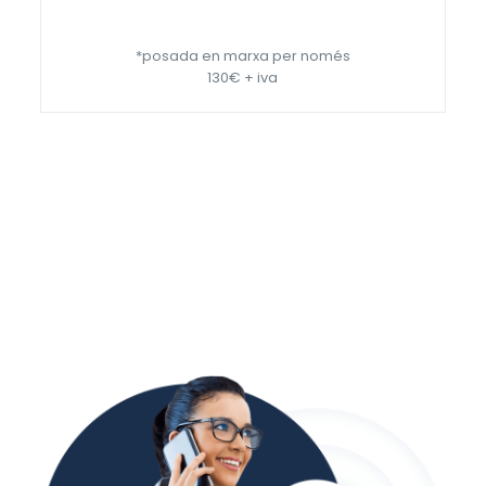
*posada en marxa per només
130€ + iva