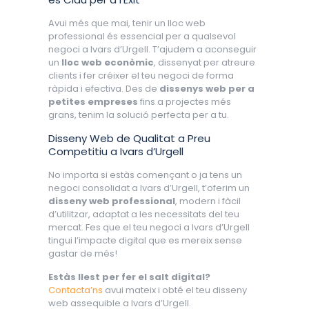
Avui més que mai, tenir un lloc web
professional és essencial per a qualsevol
negoci a Ivars d’Urgell. T’ajudem a aconseguir
un
lloc web econòmic
, dissenyat per atreure
clients i fer créixer el teu negoci de forma
ràpida i efectiva. Des de
dissenys web per a
petites empreses
fins a projectes més
grans, tenim la solució perfecta per a tu.
Disseny Web de Qualitat a Preu
Competitiu a Ivars d’Urgell
No importa si estàs començant o ja tens un
negoci consolidat a Ivars d’Urgell, t’oferim un
disseny web professional
, modern i fàcil
d’utilitzar, adaptat a les necessitats del teu
mercat. Fes que el teu negoci a Ivars d’Urgell
tingui l’impacte digital que es mereix sense
gastar de més!
Estàs llest per fer el salt digital?
Contacta’ns
avui mateix i obté el teu disseny
web assequible a Ivars d’Urgell.