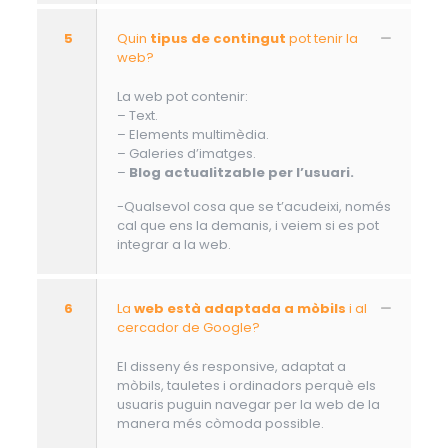
5
Quin
tipus de contingut
pot tenir la
web?
La web pot contenir:
– Text.
– Elements multimèdia.
– Galeries d’imatges.
–
Blog actualitzable per l’usuari.
-Qualsevol cosa que se t’acudeixi, només
cal que ens la demanis, i veiem si es pot
integrar a la web.
6
La
web està adaptada a mòbils
i al
cercador de Google?
El disseny és responsive, adaptat a
mòbils, tauletes i ordinadors perquè els
usuaris puguin navegar per la web de la
manera més còmoda possible.