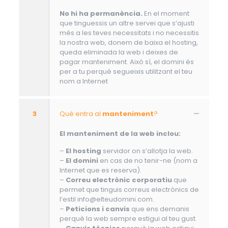
No hi ha permanència.
En el moment
que tinguessis un altre servei que s’ajusti
més a les teves necessitats i no necessitis
la nostra web, donem de baixa el hosting,
queda eliminada la web i deixes de
pagar manteniment. Això sí, el domini és
per a tu perquè segueixis utilitzant el teu
nom a Internet
3
Què entra al
manteniment
?
El manteniment de la web inclou:
–
El hosting
servidor on s’allotja la web.
–
El domini
en cas de no tenir-ne (nom a
Internet que es reserva).
–
Correu electrònic corporatiu
que
permet que tinguis correus electrònics de
l’estil info@elteudomini.com.
–
Peticions i canvis
que ens demanis
perquè la web sempre estigui al teu gust.