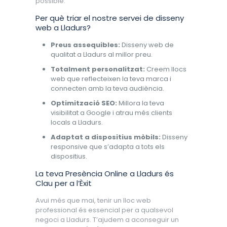
possible.
Per què triar el nostre servei de disseny
web a Lladurs?
Preus assequibles:
Disseny web de
qualitat a Lladurs al millor preu.
Totalment personalitzat:
Creem llocs
web que reflecteixen la teva marca i
connecten amb la teva audiència.
Optimització SEO:
Millora la teva
visibilitat a Google i atrau més clients
locals a Lladurs.
Adaptat a dispositius mòbils:
Disseny
responsive que s’adapta a tots els
dispositius.
La teva Presència Online a Lladurs és
Clau per a l’Èxit
Avui més que mai, tenir un lloc web
professional és essencial per a qualsevol
negoci a Lladurs. T’ajudem a aconseguir un