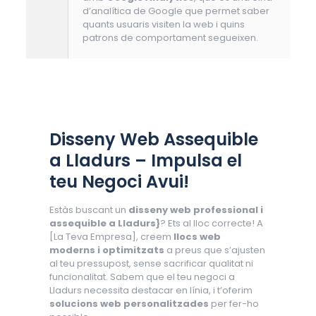
d’analítica de Google que permet saber
quants usuaris visiten la web i quins
patrons de comportament segueixen.
Disseny Web Assequible
a Lladurs – Impulsa el
teu Negoci Avui!
Estàs buscant un
disseny web professional i
assequible a Lladurs}
? Ets al lloc correcte! A
[La Teva Empresa], creem
llocs web
moderns i optimitzats
a preus que s’ajusten
al teu pressupost, sense sacrificar qualitat ni
funcionalitat. Sabem que el teu negoci a
Lladurs necessita destacar en línia, i t’oferim
solucions web personalitzades
per fer-ho