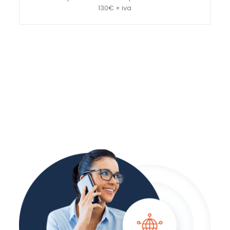
130€ + iva