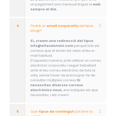
un pagament únic mensual tinguis la
web
sempre al dia.
4
Tindré un
email corporatiu
del tipus
info@?
Sí, creem una redirecció del tipus
info@elteudomini.com
perquè tots els
correus que et enviïn els rebis al teu e-
mail habitual.
D’aquesta manera, pots utilitzar un correu
electrònic corporatiu i seguir treballant
amb el teu correu electrònic de tota la
vida, sense haver de preocupar-te de
consultar múltiples correus.
Si
necessites diversos correus
electrònics nous,
ens indiques els que
necessites, i els creem.
5
Quin
tipus de contingut
pot tenir la