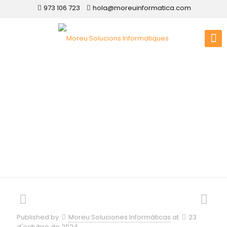
973 106 723
hola@moreuinformatica.com
Disseny web a
Lladurs
Published by
Moreu Soluciones Informáticas
at
23
d'octubre de 2024