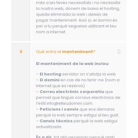
més a les teves necessitats i no necessitis
la nostra web, donem de baixa el hosting,
queda eliminada la web i deixes de
pagar manteniment. Això sí, el domini és
per a tu perquè segueixis utilitzant el teu
nom a Internet
3
Què entra al
manteniment
?
El manteniment de la web inclou:
–
El hosting
servidor on s’allotja la web.
–
El domini
en cas de no tenir-ne (nom a
Internet que es reserva).
–
Correu electrònic corporatiu
que
permet que tinguis correus electrònics de
l’estil info@elteudomini.com.
–
Peticions i canvis
que ens demanis
perquè la web sempre estigui al teu gust.
–
Canvis tècnics
perquè la web estigui
actualitzada.
És a dir,
tot allò necessari perquè amb