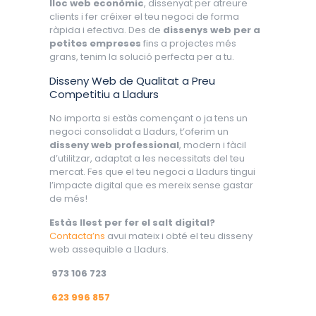
lloc web econòmic
, dissenyat per atreure
clients i fer créixer el teu negoci de forma
ràpida i efectiva. Des de
dissenys web per a
petites empreses
fins a projectes més
grans, tenim la solució perfecta per a tu.
Disseny Web de Qualitat a Preu
Competitiu a Lladurs
No importa si estàs començant o ja tens un
negoci consolidat a Lladurs, t’oferim un
disseny web professional
, modern i fàcil
d’utilitzar, adaptat a les necessitats del teu
mercat. Fes que el teu negoci a Lladurs tingui
l’impacte digital que es mereix sense gastar
de més!
Estàs llest per fer el salt digital?
Contacta’ns
avui mateix i obté el teu disseny
web assequible a Lladurs.
973 106 723
623 996 857