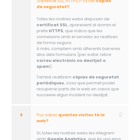
(certificat SSL, HTTPS)? Es fan
còpies
de seguretat?
Totes les nostres webs disposen de
certificat SSL
, apareixent al domini el
prefix
HTTPS
, que indica que les
connexions amb el servidor es realitzen
de forma segura.
A més, comptem amb diferents barreres
dins dels formularis (per evitar rebre
correu electrònic no desitjat o
spam
).
També realitzem
còpies de seguretat
periòdiques
, cosa que permet poder
recuperar parts de la web en casos que
succeeixi algun incident no desitjat.
8
Puc saber
quantes visites té la
web?
Sí, totes les nostres webs les integrem
amb
Google Analytics
, que és una eina