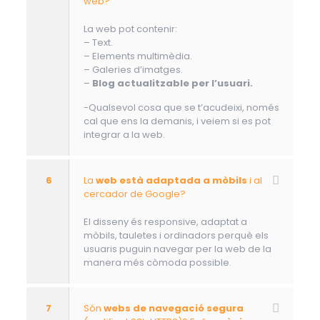
web?
La web pot contenir:
– Text.
– Elements multimèdia.
– Galeries d’imatges.
–
Blog actualitzable per l’usuari.
-Qualsevol cosa que se t’acudeixi, només
cal que ens la demanis, i veiem si es pot
integrar a la web.
6
La
web està adaptada a mòbils
i al
cercador de Google?
El disseny és responsive, adaptat a
mòbils, tauletes i ordinadors perquè els
usuaris puguin navegar per la web de la
manera més còmoda possible.
7
Són
webs de navegació segura