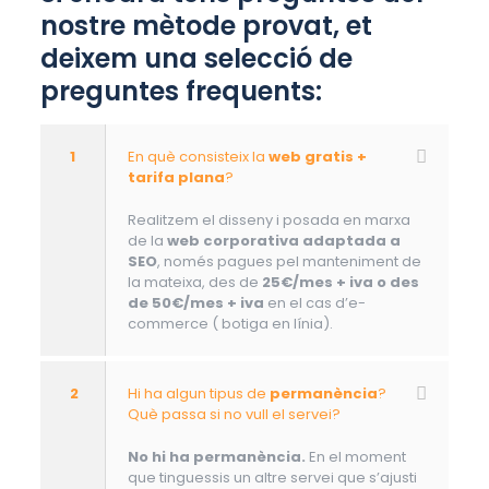
nostre mètode provat, et
deixem una selecció de
preguntes frequents:
1
En què consisteix la
web gratis +
tarifa plana
?
Realitzem el disseny i posada en marxa
de la
web corporativa adaptada a
SEO
, només pagues pel manteniment de
la mateixa, des de
25€/mes + iva o des
de 50€/mes + iva
en el cas d’e-
commerce ( botiga en línia).
2
Hi ha algun tipus de
permanència
?
Què passa si no vull el servei?
No hi ha permanència.
En el moment
que tinguessis un altre servei que s’ajusti