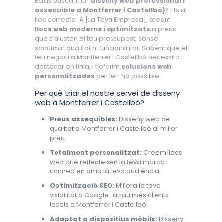
Estàs buscant un
disseny web professional i
assequible a Montferrer i Castellbò}
? Ets al
lloc correcte! A [La Teva Empresa], creem
llocs web moderns i optimitzats
a preus
que s’ajusten al teu pressupost, sense
sacrificar qualitat ni funcionalitat. Sabem que el
teu negoci a Montferrer i Castellbò necessita
destacar en línia, i t’oferim
solucions web
personalitzades
per fer-ho possible.
Per què triar el nostre servei de disseny
web a Montferrer i Castellbò?
Preus assequibles:
Disseny web de
qualitat a Montferrer i Castellbò al millor
preu.
Totalment personalitzat:
Creem llocs
web que reflecteixen la teva marca i
connecten amb la teva audiència.
Optimització SEO:
Millora la teva
visibilitat a Google i atrau més clients
locals a Montferrer i Castellbò.
Adaptat a dispositius mòbils:
Disseny