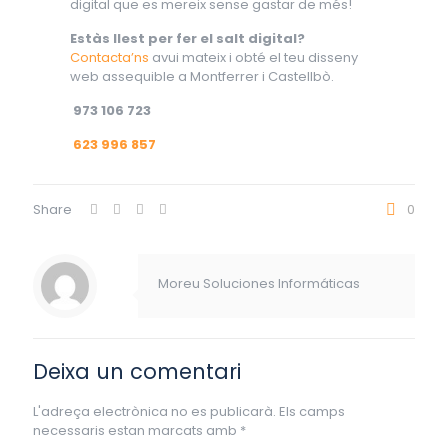
digital que es mereix sense gastar de més!
Estàs llest per fer el salt digital?
Contacta’ns
avui mateix i obté el teu disseny
web assequible a Montferrer i Castellbò.
973 106 723
623 996 857
Share
0
Moreu Soluciones Informáticas
Deixa un comentari
L'adreça electrònica no es publicarà.
Els camps
necessaris estan marcats amb
*