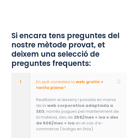
Si encara tens preguntes del
nostre mètode provat, et
deixem una selecció de
preguntes frequents:
1
En què consisteix la
web gratis +
tarifa plana
?
Realitzem el disseny i posada en marxa
de la
web corporativa adaptada a
SEO
, només pagues pel manteniment de
la mateixa, des de
25€/mes + iva o des
de 50€/mes + iva
en el cas d’e-
commerce ( botiga en línia).