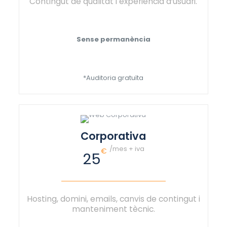
Contingut de qualitat i experiència d’usuari.
Sense permanència
*Auditoria gratuïta
Corporativa
/mes + iva
€
25
Hosting, domini, emails, canvis de contingut i
manteniment tècnic.