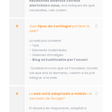
necessites diversos correus
electrònics nous,
ens indiques els que
necessites, i els creem.
5
Quin
tipus de contingut
pot tenir la
web?
La web pot contenir:
– Text.
– Elements multimèdia.
– Galeries d’imatges.
–
Blog actualitzable per l’usuari.
-Qualsevol cosa que se t’acudeixi, només
cal que ens la demanis, i veiem si es pot
integrar a la web.
6
La
web està adaptada a mòbils
i al
cercador de Google?
El disseny és responsive, adaptat a