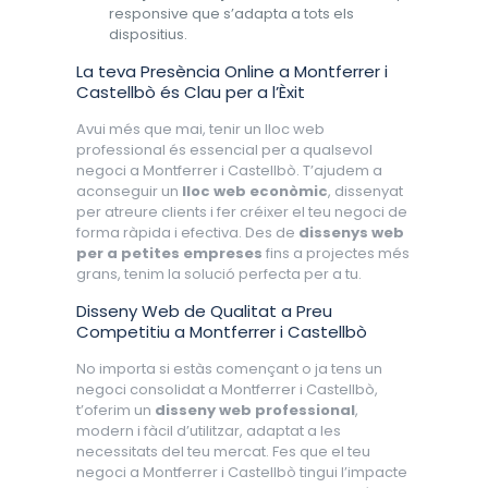
responsive que s’adapta a tots els
dispositius.
La teva Presència Online a Montferrer i
Castellbò és Clau per a l’Èxit
Avui més que mai, tenir un lloc web
professional és essencial per a qualsevol
negoci a Montferrer i Castellbò. T’ajudem a
aconseguir un
lloc web econòmic
, dissenyat
per atreure clients i fer créixer el teu negoci de
forma ràpida i efectiva. Des de
dissenys web
per a petites empreses
fins a projectes més
grans, tenim la solució perfecta per a tu.
Disseny Web de Qualitat a Preu
Competitiu a Montferrer i Castellbò
No importa si estàs començant o ja tens un
negoci consolidat a Montferrer i Castellbò,
t’oferim un
disseny web professional
,
modern i fàcil d’utilitzar, adaptat a les
necessitats del teu mercat. Fes que el teu
negoci a Montferrer i Castellbò tingui l’impacte