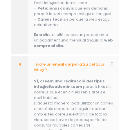
l’estil info@elteudomini.com.
–
Peticions i canvis
que ens demanis
perquè la web sempre estigui al teu gust.
–
Canvis tècnics
perquè la web estigui
actualitzada.
És a dir,
tot allò necessari perquè amb
un pagament únic mensual tinguis la
web
sempre al dia.
4
Tindré un
email corporatiu
del tipus
info@?
Sí, creem una redirecció del tipus
info@elteudomini.com
perquè tots els
correus que et enviïn els rebis al teu e-
mail habitual.
D’aquesta manera, pots utilitzar un correu
electrònic corporatiu i seguir treballant
amb el teu correu electrònic de tota la
vida, sense haver de preocupar-te de
consultar múltiples correus.
Si