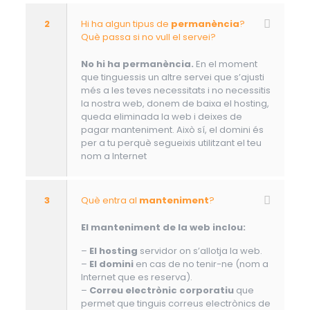
2
Hi ha algun tipus de
permanència
?
Què passa si no vull el servei?
No hi ha permanència.
En el moment
que tinguessis un altre servei que s’ajusti
més a les teves necessitats i no necessitis
la nostra web, donem de baixa el hosting,
queda eliminada la web i deixes de
pagar manteniment. Això sí, el domini és
per a tu perquè segueixis utilitzant el teu
nom a Internet
3
Què entra al
manteniment
?
El manteniment de la web inclou:
–
El hosting
servidor on s’allotja la web.
–
El domini
en cas de no tenir-ne (nom a
Internet que es reserva).
–
Correu electrònic corporatiu
que
permet que tinguis correus electrònics de