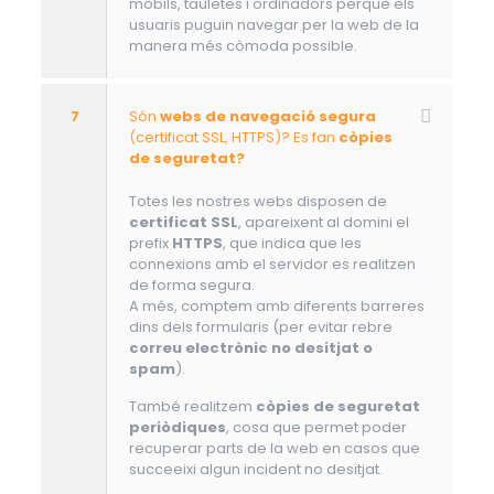
mòbils, tauletes i ordinadors perquè els
usuaris puguin navegar per la web de la
manera més còmoda possible.
7
Són
webs de navegació segura
(certificat SSL, HTTPS)? Es fan
còpies
de seguretat?
Totes les nostres webs disposen de
certificat SSL
, apareixent al domini el
prefix
HTTPS
, que indica que les
connexions amb el servidor es realitzen
de forma segura.
A més, comptem amb diferents barreres
dins dels formularis (per evitar rebre
correu electrònic no desitjat o
spam
).
També realitzem
còpies de seguretat
periòdiques
, cosa que permet poder
recuperar parts de la web en casos que
succeeixi algun incident no desitjat.