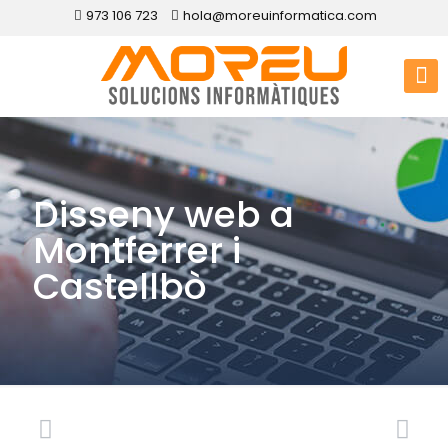
973 106 723
hola@moreuinformatica.com
Disseny web a
Montferrer i
Castellbò