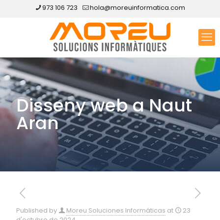
973 106 723
hola@moreuinformatica.com
Disseny web a Naut
Aran
Published by
Moreu Soluciones Informáticas
at
23
d'octubre de 2024