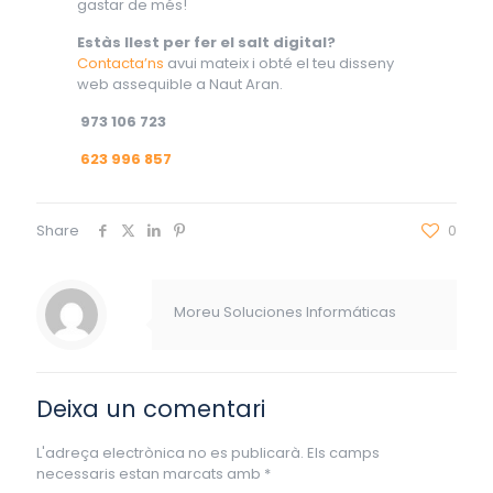
gastar de més!
Estàs llest per fer el salt digital?
Contacta’ns
avui mateix i obté el teu disseny
web assequible a Naut Aran.
973 106 723
623 996 857
Share
0
Moreu Soluciones Informáticas
Deixa un comentari
L'adreça electrònica no es publicarà.
Els camps
necessaris estan marcats amb
*