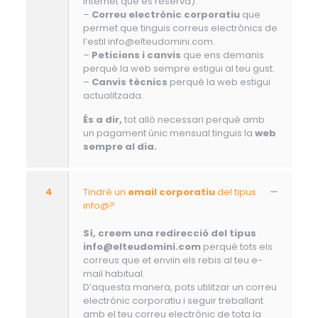
Internet que es reserva).
–
Correu electrònic corporatiu
que
permet que tinguis correus electrònics de
l’estil info@elteudomini.com.
–
Peticions i canvis
que ens demanis
perquè la web sempre estigui al teu gust.
–
Canvis tècnics
perquè la web estigui
actualitzada.
És a dir,
tot allò necessari perquè amb
un pagament únic mensual tinguis la
web
sempre al dia.
4
Tindré un
email corporatiu
del tipus
info@?
Sí, creem una redirecció del tipus
info@elteudomini.com
perquè tots els
correus que et enviïn els rebis al teu e-
mail habitual.
D’aquesta manera, pots utilitzar un correu
electrònic corporatiu i seguir treballant
amb el teu correu electrònic de tota la