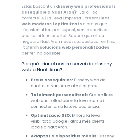
Estàs buscant un
disseny web professional i
assequible a Naut Aran}
? Ets al lloc
correcte! A [La Teva Empresa], creem
llocs
web moderns i optimitzats
a preus que
s’ajusten al teu pressupost, sense sacrificar
qualitat ni funcionalitat. Sabem que el teu
negoci a Naut Aran necessita destacar en línia,
i t’oferim
solucions web personalitzades
per fer-ho possible.
Per què triar el nostre servei de disseny
web a Naut Aran?
Preus assequibles:
Disseny web de
qualitat a Naut Aran al millor preu.
Totalment personalitzat:
Creem llocs
web que reflecteixen la teva marca i
connecten amb la teva audiència.
Optimització SEO:
Millora la teva
visibilitat a Google i atrau més clients
locals a Naut Aran.
Adaptat a dispositius mòbils:
Disseny