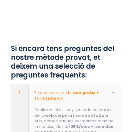
Si encara tens preguntes del
nostre mètode provat, et
deixem una selecció de
preguntes frequents:
1
En què consisteix la
web gratis +
tarifa plana
?
Realitzem el disseny i posada en marxa
de la
web corporativa adaptada a
SEO
, només pagues pel manteniment de
la mateixa, des de
25€/mes + iva o des