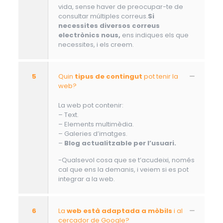
vida, sense haver de preocupar-te de
consultar múltiples correus.
Si
necessites diversos correus
electrònics nous,
ens indiques els que
necessites, i els creem.
5
Quin
tipus de contingut
pot tenir la
web?
La web pot contenir:
– Text.
– Elements multimèdia.
– Galeries d’imatges.
–
Blog actualitzable per l’usuari.
-Qualsevol cosa que se t’acudeixi, només
cal que ens la demanis, i veiem si es pot
integrar a la web.
6
La
web està adaptada a mòbils
i al
cercador de Google?