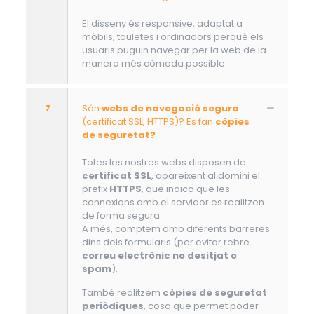
El disseny és responsive, adaptat a
mòbils, tauletes i ordinadors perquè els
usuaris puguin navegar per la web de la
manera més còmoda possible.
7
Són
webs de navegació segura
(certificat SSL, HTTPS)? Es fan
còpies
de seguretat?
Totes les nostres webs disposen de
certificat SSL
, apareixent al domini el
prefix
HTTPS
, que indica que les
connexions amb el servidor es realitzen
de forma segura.
A més, comptem amb diferents barreres
dins dels formularis (per evitar rebre
correu electrònic no desitjat o
spam
).
També realitzem
còpies de seguretat
periòdiques
, cosa que permet poder