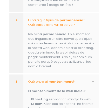
de 50€/mes + iva
en el cas d’e-
commerce ( botiga en línia).
2
Hi ha algun tipus de
permanència
?
Què passa si no vull el servei?
No hi ha permanència.
En el moment
que tinguessis un altre servei que s’ajusti
més a les teves necessitats i no necessitis
la nostra web, donem de baixa el hosting,
queda eliminada la web i deixes de
pagar manteniment. Això sí, el domini és
per a tu perquè segueixis utilitzant el teu
nom a Internet
3
Què entra al
manteniment
?
El manteniment de la web inclou:
–
El hosting
servidor on s’allotja la web.
–
El domini
en cas de no tenir-ne (nom a