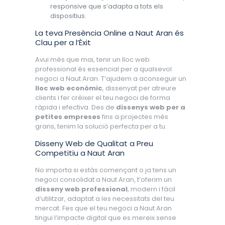
responsive que s’adapta a tots els
dispositius.
La teva Presència Online a Naut Aran és
Clau per a l’Èxit
Avui més que mai, tenir un lloc web
professional és essencial per a qualsevol
negoci a Naut Aran. T’ajudem a aconseguir un
lloc web econòmic
, dissenyat per atreure
clients i fer créixer el teu negoci de forma
ràpida i efectiva. Des de
dissenys web per a
petites empreses
fins a projectes més
grans, tenim la solució perfecta per a tu.
Disseny Web de Qualitat a Preu
Competitiu a Naut Aran
No importa si estàs començant o ja tens un
negoci consolidat a Naut Aran, t’oferim un
disseny web professional
, modern i fàcil
d’utilitzar, adaptat a les necessitats del teu
mercat. Fes que el teu negoci a Naut Aran
tingui l’impacte digital que es mereix sense