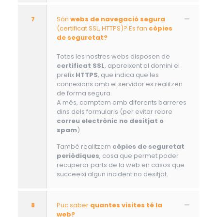
7
Són
webs de navegació segura
(certificat SSL, HTTPS)? Es fan
còpies
de seguretat?
Totes les nostres webs disposen de
certificat SSL
, apareixent al domini el
prefix
HTTPS
, que indica que les
connexions amb el servidor es realitzen
de forma segura.
A més, comptem amb diferents barreres
dins dels formularis (per evitar rebre
correu electrònic no desitjat o
spam
).
També realitzem
còpies de seguretat
periòdiques
, cosa que permet poder
recuperar parts de la web en casos que
succeeixi algun incident no desitjat.
8
Puc saber
quantes visites té la
web?