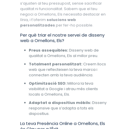
s’ajusten al teu pressupost, sense sacrificar
qualitat ni funcionalitat. Sabem que el teu
negoci a Omellons, Els necessita destacar en
línia, i t’oferim
solucions web
personalitzades
per fer-ho possible.
Per què triar el nostre servei de disseny
web a Omellons, Els?
Preus assequibles:
Disseny web de
qualitat a Omellons, Els al millor preu.
Totalment personalitzat:
Creem llocs
web que reflecteixen la teva marca i
connecten amb la teva audiència.
Optimització SEO:
Millora la teva
visibilitat a Google i atrau més clients
locals a Omellons, Els.
Adaptat a dispositius mòbils:
Disseny
responsive que s’adapta a tots els
dispositius.
La teva Presència Online a Omellons, Els
és Clau per a l’Èxit