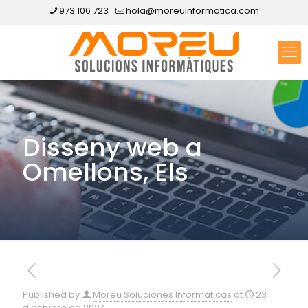
973 106 723
hola@moreuinformatica.com
Disseny web a
Omellons, Els
Published by
Moreu Soluciones Informáticas
at
23
d'octubre de 2024