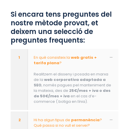
Si encara tens preguntes del
nostre mètode provat, et
deixem una selecció de
preguntes frequents:
1
En què consisteix la
web gratis +
tarifa plana
?
Realitzem el disseny i posada en marxa
de la
web corporativa adaptada a
SEO
, només pagues pel manteniment de
la mateixa, des de
25€/mes + iva o des
de 50€/mes + iva
en el cas d’e-
commerce ( botiga en línia).
2
Hi ha algun tipus de
permanència
?
Què passa si no vull el servei?