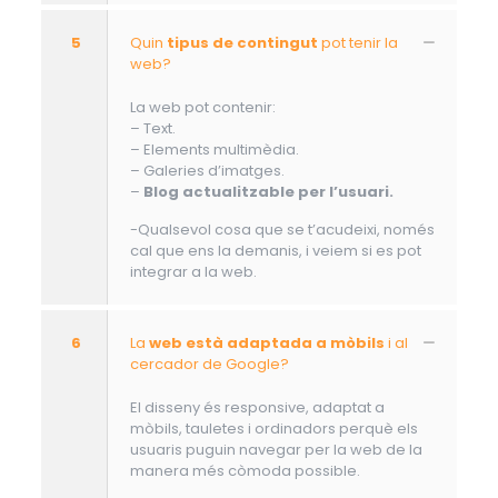
5
Quin
tipus de contingut
pot tenir la
web?
La web pot contenir:
– Text.
– Elements multimèdia.
– Galeries d’imatges.
–
Blog actualitzable per l’usuari.
-Qualsevol cosa que se t’acudeixi, només
cal que ens la demanis, i veiem si es pot
integrar a la web.
6
La
web està adaptada a mòbils
i al
cercador de Google?
El disseny és responsive, adaptat a
mòbils, tauletes i ordinadors perquè els
usuaris puguin navegar per la web de la
manera més còmoda possible.