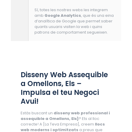
Sí, totes les nostres webs les integrem
amb
Google Analytics
, que és una eina
d’analítica de Google que permet saber
quants usuaris visiten la web i quins
patrons de comportament segueixen.
Disseny Web Assequible
a Omellons, Els –
Impulsa el teu Negoci
Avui!
Estàs buscant un
disseny web professional i
assequible a Omellons, Els}
? Ets al lloc
correcte! A [La Teva Empresa], creem
llocs
web moderns i optimitzats
a preus que