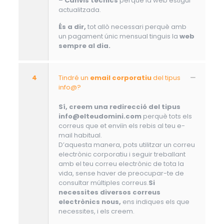
–
Canvis tècnics
perquè la web estigui
actualitzada.
És a dir,
tot allò necessari perquè amb
un pagament únic mensual tinguis la
web
sempre al dia.
4
Tindré un
email corporatiu
del tipus
info@?
Sí, creem una redirecció del tipus
info@elteudomini.com
perquè tots els
correus que et enviïn els rebis al teu e-
mail habitual.
D’aquesta manera, pots utilitzar un correu
electrònic corporatiu i seguir treballant
amb el teu correu electrònic de tota la
vida, sense haver de preocupar-te de
consultar múltiples correus.
Si
necessites diversos correus
electrònics nous,
ens indiques els que
necessites, i els creem.