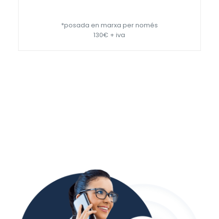
*posada en marxa per només
130€ + iva