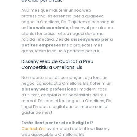
Avui més que mai, tenir un lloc web
professional és essencial per a qualsevol
negoci a Omellons, Els. T’ajudem a aconseguir
un
lloc web econòmic
, dissenyat per atreure
clients i fer créixer el teu negoci de forma
ràpida i efectiva. Des de
dissenys web per a
petites empreses
fins a projectes més
grans, tenim la solució perfecta per a tu.
Disseny Web de Qualitat a Preu
Competitiu a Omellons, Els
No importa si estàs començant o ja tens un
negoci consolidat a Omellons, Els, t’oferim un
disseny web professional
, modern i fàcil
d’utilitzar, adaptat a les necessitats del teu
mercat. Fes que el teu negoci a Omellons, Els
tingui l’impacte digital que es mereix sense
gastar de més!
Estàs llest per fer el salt digital?
Contacta’ns
avui mateix i obté el teu disseny
web assequible a Omellons, Els.