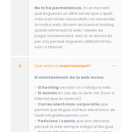
No hi ha permanència.
En el moment
que tinguessis un altre servei que s’ajusti
més a les teves necessitats i no necessitis
la nostra web, donem de baixa el hosting,
queda eliminada la web i deixes de
pagar manteniment. Això sí, el domini és
per a tu perquè segueixis utilitzant el teu
nom a Internet
3
Què entra al
manteniment
?
El manteniment de la web inclou:
–
El hosting
servidor on s’allotja la web.
–
El domini
en cas de no tenir-ne (nom a
Internet que es reserva).
–
Correu electrònic corporatiu
que
permet que tinguis correus electrònics de
l’estil info@elteudomini.com.
–
Peticions i canvis
que ens demanis
perquè la web sempre estigui al teu gust.