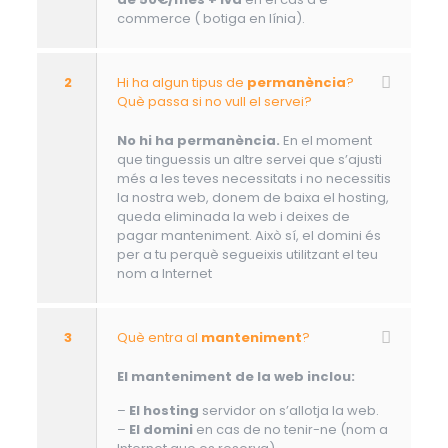
commerce ( botiga en línia).
2
Hi ha algun tipus de
permanència
?
Què passa si no vull el servei?
No hi ha permanència.
En el moment
que tinguessis un altre servei que s’ajusti
més a les teves necessitats i no necessitis
la nostra web, donem de baixa el hosting,
queda eliminada la web i deixes de
pagar manteniment. Això sí, el domini és
per a tu perquè segueixis utilitzant el teu
nom a Internet
3
Què entra al
manteniment
?
El manteniment de la web inclou:
–
El hosting
servidor on s’allotja la web.
–
El domini
en cas de no tenir-ne (nom a