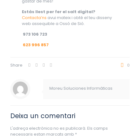
gastar de més!
Estàs llest per fer el salt digital?
Contacta’ns
avui mateix i obté el teu disseny
web assequible a Ossó de Sió.
973 106 723
623 996 857
Share
0
Moreu Soluciones Informáticas
Deixa un comentari
L'adreça electrònica no es publicarà.
Els camps
necessaris estan marcats amb
*