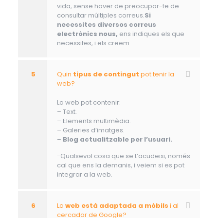
vida, sense haver de preocupar-te de
consultar múltiples correus.
Si
necessites diversos correus
electrònics nous,
ens indiques els que
necessites, i els creem.
5
Quin
tipus de contingut
pot tenir la
web?
La web pot contenir:
– Text.
– Elements multimèdia.
– Galeries d’imatges.
–
Blog actualitzable per l’usuari.
-Qualsevol cosa que se t’acudeixi, només
cal que ens la demanis, i veiem si es pot
integrar a la web.
6
La
web està adaptada a mòbils
i al
cercador de Google?