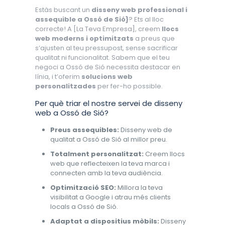
Estàs buscant un
disseny web professional i
assequible a Ossó de Sió}
? Ets al lloc
correcte! A [La Teva Empresa], creem
llocs
web moderns i optimitzats
a preus que
s’ajusten al teu pressupost, sense sacrificar
qualitat ni funcionalitat. Sabem que el teu
negoci a Ossó de Sió necessita destacar en
línia, i t’oferim
solucions web
personalitzades
per fer-ho possible.
Per què triar el nostre servei de disseny
web a Ossó de Sió?
Preus assequibles:
Disseny web de
qualitat a Ossó de Sió al millor preu.
Totalment personalitzat:
Creem llocs
web que reflecteixen la teva marca i
connecten amb la teva audiència.
Optimització SEO:
Millora la teva
visibilitat a Google i atrau més clients
locals a Ossó de Sió.
Adaptat a dispositius mòbils:
Disseny