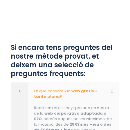
Si encara tens preguntes del
nostre mètode provat, et
deixem una selecció de
preguntes frequents:
1
En què consisteix la
web gratis +
tarifa plana
?
Realitzem el disseny i posada en marxa
de la
web corporativa adaptada a
SEO
, només pagues pel manteniment de
la mateixa, des de
25€/mes + iva o des
de 50€/mes + iva
en el cas d’e-