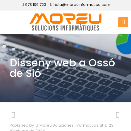
973 106 723
hola@moreuinformatica.com
Disseny web a Ossó
de Sió
Published by
Moreu Soluciones Informáticas
at
23
d'octubre de 2024