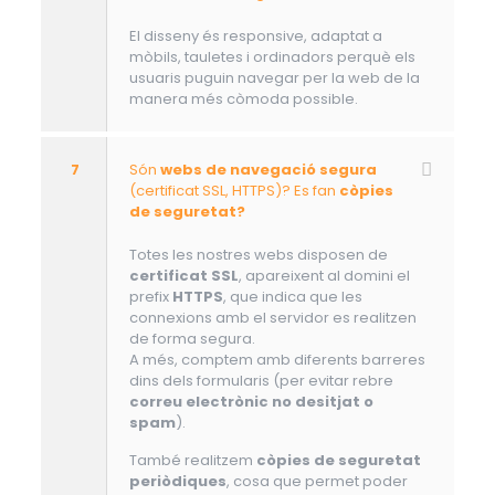
El disseny és responsive, adaptat a
mòbils, tauletes i ordinadors perquè els
usuaris puguin navegar per la web de la
manera més còmoda possible.
7
Són
webs de navegació segura
(certificat SSL, HTTPS)? Es fan
còpies
de seguretat?
Totes les nostres webs disposen de
certificat SSL
, apareixent al domini el
prefix
HTTPS
, que indica que les
connexions amb el servidor es realitzen
de forma segura.
A més, comptem amb diferents barreres
dins dels formularis (per evitar rebre
correu electrònic no desitjat o
spam
).
També realitzem
còpies de seguretat
periòdiques
, cosa que permet poder