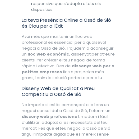
responsive que s’adapta a tots els
dispositius.
La teva Presència Online a Ossó de Sió
és Clau per a l’Èxit
Avui més que mai, tenir un lloc web
professional és essencial per a qualsevol
negoci a Ossó de Sió. T’ajudem a aconseguir
un
lloc web econòmic
, dissenyat per atreure
clients i fer créixer el teu negoci de forma
ràpida i efectiva. Des de
dissenys web per a
petites empreses
fins a projectes més
grans, tenim la solució perfecta per a tu.
Disseny Web de Qualitat a Preu
Competitiu a Ossó de Sió
No importa si estàs començant o ja tens un
negoci consolidat a Ossó de Sió, t’oferim un
disseny web professional
, modern i fàcil
d’utilitzar, adaptat a les necessitats del teu
mercat. Fes que el teu negoci a Ossó de Sió
tingui l’impacte digital que es mereix sense