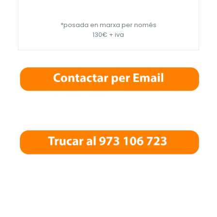
*posada en marxa per només
130€ + iva