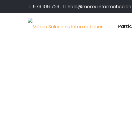
973 106 723
hola@moreuinformatica.c
Parti
Disseny web 