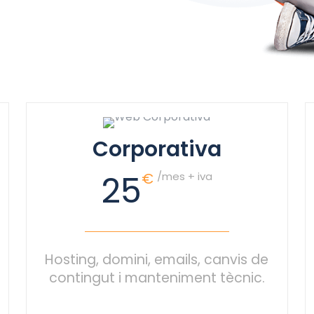
Corporativa
25
€
/mes + iva
Hosting, domini, emails, canvis de
contingut i manteniment tècnic.