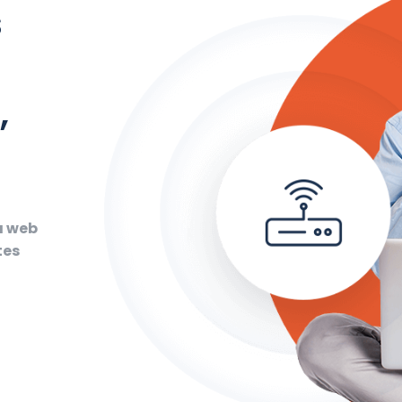
s
,
a web
tes