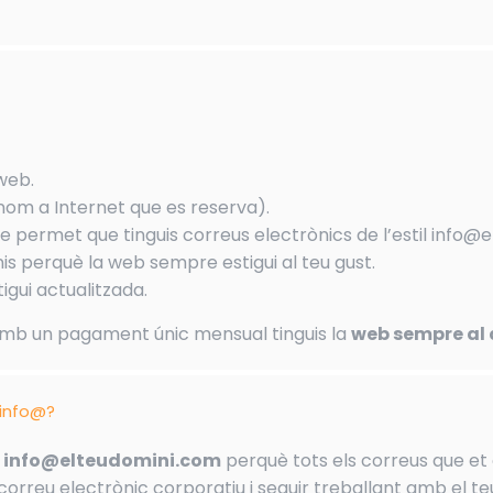
 web.
nom a Internet que es reserva).
e permet que tinguis correus electrònics de l’estil info@
s perquè la web sempre estigui al teu gust.
igui actualitzada.
amb un pagament únic mensual tinguis la
web sempre al 
 info@?
us info@elteudomini.com
perquè tots els correus que et e
correu electrònic corporatiu i seguir treballant amb el te