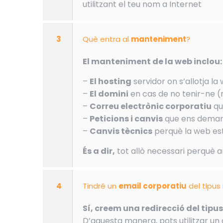
utilitzant el teu nom a Internet
3
Què entra al
manteniment
?
El manteniment de la web inclou:
–
El hosting
servidor on s’allotja la
–
El domini
en cas de no tenir-ne (
–
Correu electrònic corporatiu
qu
–
Peticions i canvis
que ens demani
–
Canvis tècnics
perquè la web est
És a dir,
tot allò necessari perquè 
4
Tindré un
email corporatiu
del tipus
Sí, creem una redirecció del tip
D’aquesta manera, pots utilitzar un 