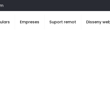
om
culars
Empreses
Suport remot
Disseny we
a Pobla de Cér