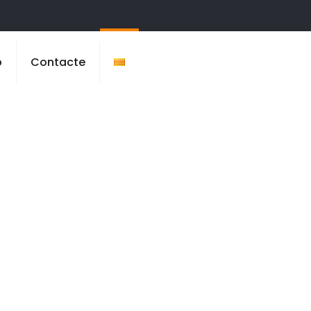
b
Contacte
voles, La