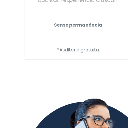
qualitat i experiència d’usuari.
Sense permanència
*Auditoria gratuïta