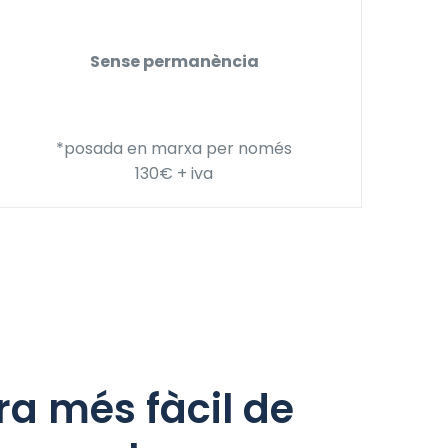
Sense permanència
*posada en marxa per només
130€ + iva
a més fàcil de