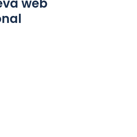
teva web
onal