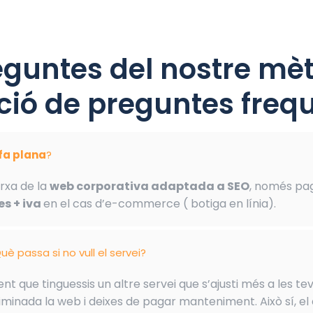
eguntes del nostre mèt
ió de preguntes frequ
ifa plana
?
rxa de la
web corporativa adaptada a SEO
, només pa
s + iva
en el cas d’e-commerce ( botiga en línia).
uè passa si no vull el servei?
t que tinguessis un altre servei que s’ajusti més a les tev
minada la web i deixes de pagar manteniment. Això sí, el 