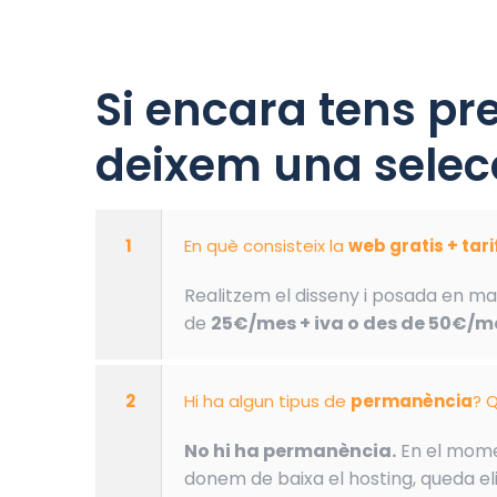
Si encara tens pr
deixem una selecc
1
En què consisteix la
web gratis + tar
Realitzem el disseny i posada en ma
de
25€/mes + iva o des de 50€/me
2
Hi ha algun tipus de
permanència
? Q
No hi ha permanència.
En el momen
donem de baixa el hosting, queda eli