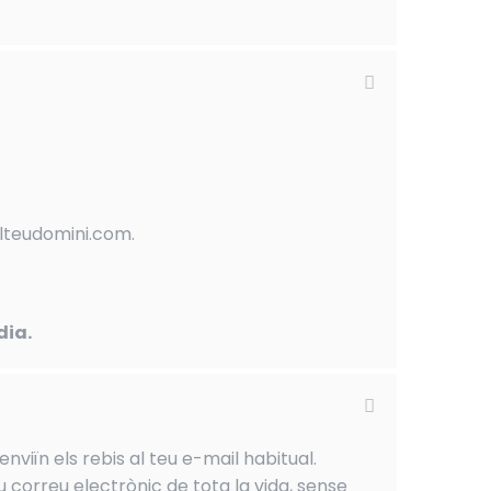
elteudomini.com.
dia.
nviïn els rebis al teu e-mail habitual.
u correu electrònic de tota la vida, sense