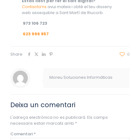
Estàs llest per fer el salt digital?
Contacta’ns
avui mateix i obté el teu disseny
web assequible a Sant Martí de Riucorb.
973 106 723
623 996 857
Share
0
Moreu Soluciones Informáticas
Deixa un comentari
L'adreça electrònica no es publicarà.
Els camps
necessaris estan marcats amb
*
Comentari
*