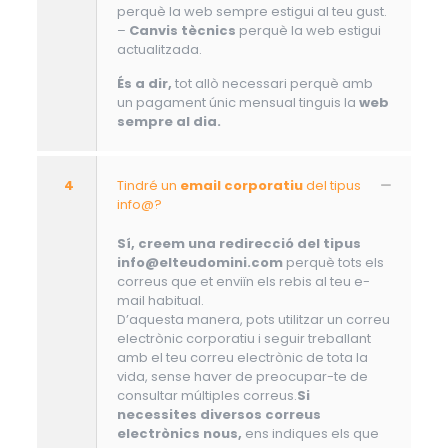
perquè la web sempre estigui al teu gust.
–
Canvis tècnics
perquè la web estigui
actualitzada.
És a dir,
tot allò necessari perquè amb
un pagament únic mensual tinguis la
web
sempre al dia.
4
Tindré un
email corporatiu
del tipus
info@?
Sí, creem una redirecció del tipus
info@elteudomini.com
perquè tots els
correus que et enviïn els rebis al teu e-
mail habitual.
D’aquesta manera, pots utilitzar un correu
electrònic corporatiu i seguir treballant
amb el teu correu electrònic de tota la
vida, sense haver de preocupar-te de
consultar múltiples correus.
Si
necessites diversos correus
electrònics nous,
ens indiques els que