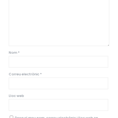
Nom
*
Correu electrònic
*
Lloc web
Desa el meu nom, correu electrònic i lloc web en