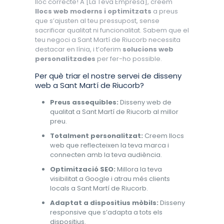
lloc correcte! A [La Teva Empresa], creem
llocs web moderns i optimitzats
a preus
que s’ajusten al teu pressupost, sense
sacrificar qualitat ni funcionalitat. Sabem que el
teu negoci a Sant Martí de Riucorb necessita
destacar en línia, i t’oferim
solucions web
personalitzades
per fer-ho possible.
Per què triar el nostre servei de disseny
web a Sant Martí de Riucorb?
Preus assequibles:
Disseny web de
qualitat a Sant Martí de Riucorb al millor
preu.
Totalment personalitzat:
Creem llocs
web que reflecteixen la teva marca i
connecten amb la teva audiència.
Optimització SEO:
Millora la teva
visibilitat a Google i atrau més clients
locals a Sant Martí de Riucorb.
Adaptat a dispositius mòbils:
Disseny
responsive que s’adapta a tots els
dispositius.