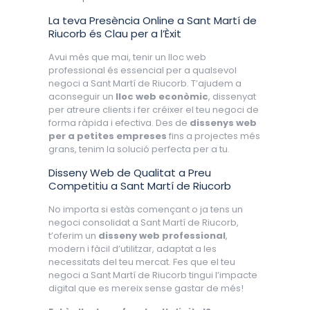
La teva Presència Online a Sant Martí de
Riucorb és Clau per a l’Èxit
Avui més que mai, tenir un lloc web
professional és essencial per a qualsevol
negoci a Sant Martí de Riucorb. T’ajudem a
aconseguir un
lloc web econòmic
, dissenyat
per atreure clients i fer créixer el teu negoci de
forma ràpida i efectiva. Des de
dissenys web
per a petites empreses
fins a projectes més
grans, tenim la solució perfecta per a tu.
Disseny Web de Qualitat a Preu
Competitiu a Sant Martí de Riucorb
No importa si estàs començant o ja tens un
negoci consolidat a Sant Martí de Riucorb,
t’oferim un
disseny web professional
,
modern i fàcil d’utilitzar, adaptat a les
necessitats del teu mercat. Fes que el teu
negoci a Sant Martí de Riucorb tingui l’impacte
digital que es mereix sense gastar de més!