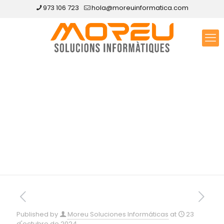
973 106 723
hola@moreuinformatica.com
Disseny web a Sant
Martí de Riucorb
Published by
Moreu Soluciones Informáticas
at
23
d'octubre de 2024