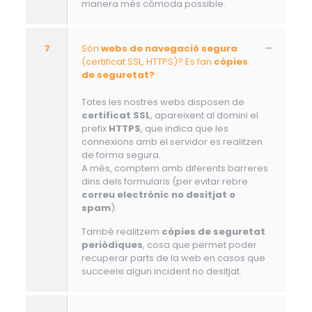
manera més còmoda possible.
7
Són
webs de navegació segura
(certificat SSL, HTTPS)? Es fan
còpies
de seguretat?
Totes les nostres webs disposen de
certificat SSL
, apareixent al domini el
prefix
HTTPS
, que indica que les
connexions amb el servidor es realitzen
de forma segura.
A més, comptem amb diferents barreres
dins dels formularis (per evitar rebre
correu electrònic no desitjat o
spam
).
També realitzem
còpies de seguretat
periòdiques
, cosa que permet poder
recuperar parts de la web en casos que
succeeixi algun incident no desitjat.