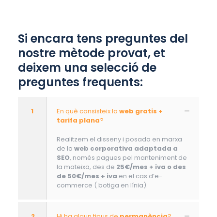
Si encara tens preguntes del
nostre mètode provat, et
deixem una selecció de
preguntes frequents:
1
En què consisteix la
web gratis +
tarifa plana
?
Realitzem el disseny i posada en marxa
de la
web corporativa adaptada a
SEO
, només pagues pel manteniment de
la mateixa, des de
25€/mes + iva o des
de 50€/mes + iva
en el cas d’e-
commerce ( botiga en línia).
2
Hi ha algun tipus de
permanència
?