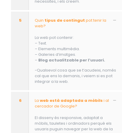
necessites, i els creem.
5
Quin
tipus de contingut
pot tenir la
web?
La web pot contenir:
– Text.
– Elements multimèdia.
– Galeries d’imatges.
–
Blog actualitzable per l’usuari.
-Qualsevol cosa que se t’acudeixi, només
cal que ens la demanis, i veiem si es pot
integrar a la web.
6
La
web està adaptada a mòbils
i al
cercador de Google?
El disseny és responsive, adaptat a
mòbils, tauletes i ordinadors perquè els
usuaris puguin navegar per la web de la