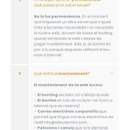
Què passa si no vull el servei?
No hi ha permanència.
En el moment
que tinguessis un altre servei que s’ajusti
més a les teves necessitats i no necessitis
la nostra web, donem de baixa el hosting,
queda eliminada la web i deixes de
pagar manteniment. Això sí, el domini és
per a tu perquè segueixis utilitzant el teu
nom a Internet
3
Què entra al
manteniment
?
El manteniment de la web inclou:
–
El hosting
servidor on s’allotja la web.
–
El domini
en cas de no tenir-ne (nom a
Internet que es reserva).
–
Correu electrònic corporatiu
que
permet que tinguis correus electrònics de
l’estil info@elteudomini.com.
–
Peticions i canvis
que ens demanis