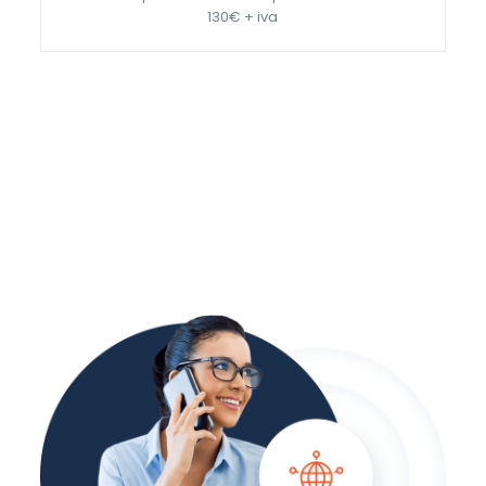
130€ + iva