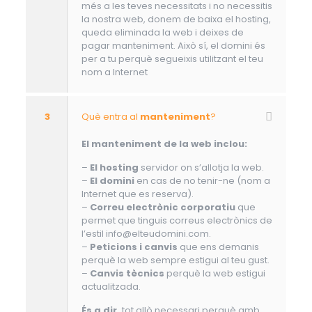
més a les teves necessitats i no necessitis
la nostra web, donem de baixa el hosting,
queda eliminada la web i deixes de
pagar manteniment. Això sí, el domini és
per a tu perquè segueixis utilitzant el teu
nom a Internet
3
Què entra al
manteniment
?
El manteniment de la web inclou:
–
El hosting
servidor on s’allotja la web.
–
El domini
en cas de no tenir-ne (nom a
Internet que es reserva).
–
Correu electrònic corporatiu
que
permet que tinguis correus electrònics de
l’estil info@elteudomini.com.
–
Peticions i canvis
que ens demanis
perquè la web sempre estigui al teu gust.
–
Canvis tècnics
perquè la web estigui
actualitzada.
És a dir,
tot allò necessari perquè amb