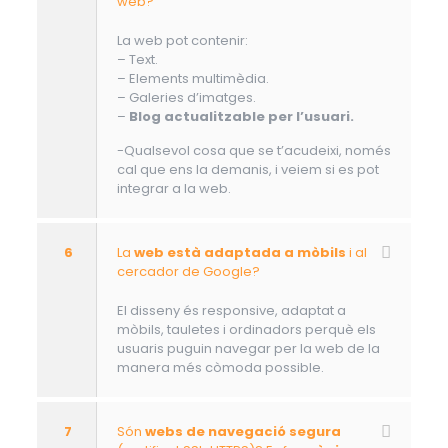
web?
La web pot contenir:
– Text.
– Elements multimèdia.
– Galeries d’imatges.
–
Blog actualitzable per l’usuari.
-Qualsevol cosa que se t’acudeixi, només
cal que ens la demanis, i veiem si es pot
integrar a la web.
6
La
web està adaptada a mòbils
i al
cercador de Google?
El disseny és responsive, adaptat a
mòbils, tauletes i ordinadors perquè els
usuaris puguin navegar per la web de la
manera més còmoda possible.
7
Són
webs de navegació segura