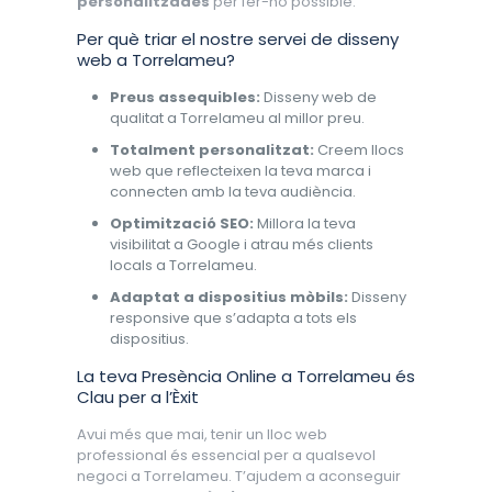
personalitzades
per fer-ho possible.
Per què triar el nostre servei de disseny
web a Torrelameu?
Preus assequibles:
Disseny web de
qualitat a Torrelameu al millor preu.
Totalment personalitzat:
Creem llocs
web que reflecteixen la teva marca i
connecten amb la teva audiència.
Optimització SEO:
Millora la teva
visibilitat a Google i atrau més clients
locals a Torrelameu.
Adaptat a dispositius mòbils:
Disseny
responsive que s’adapta a tots els
dispositius.
La teva Presència Online a Torrelameu és
Clau per a l’Èxit
Avui més que mai, tenir un lloc web
professional és essencial per a qualsevol
negoci a Torrelameu. T’ajudem a aconseguir