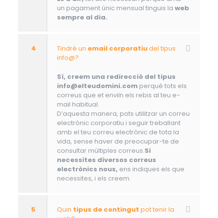
un pagament únic mensual tinguis la
web
sempre al dia.
4
Tindré un
email corporatiu
del tipus
info@?
Sí, creem una redirecció del tipus
info@elteudomini.com
perquè tots els
correus que et enviïn els rebis al teu e-
mail habitual.
D’aquesta manera, pots utilitzar un correu
electrònic corporatiu i seguir treballant
amb el teu correu electrònic de tota la
vida, sense haver de preocupar-te de
consultar múltiples correus.
Si
necessites diversos correus
electrònics nous,
ens indiques els que
necessites, i els creem.
5
Quin
tipus de contingut
pot tenir la