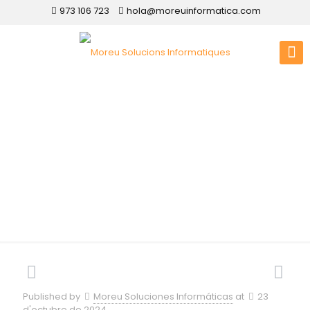
973 106 723
hola@moreuinformatica.com
Disseny web a
Torrelameu
Published by
Moreu Soluciones Informáticas
at
23
d'octubre de 2024