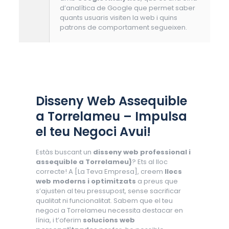
d’analítica de Google que permet saber
quants usuaris visiten la web i quins
patrons de comportament segueixen.
Disseny Web Assequible
a Torrelameu – Impulsa
el teu Negoci Avui!
Estàs buscant un
disseny web professional i
assequible a Torrelameu}
? Ets al lloc
correcte! A [La Teva Empresa], creem
llocs
web moderns i optimitzats
a preus que
s’ajusten al teu pressupost, sense sacrificar
qualitat ni funcionalitat. Sabem que el teu
negoci a Torrelameu necessita destacar en
línia, i t’oferim
solucions web