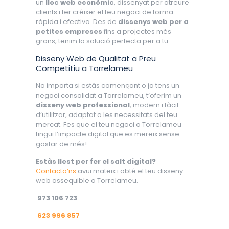
un
lloc web econòmic
, dissenyat per atreure
clients i fer créixer el teu negoci de forma
ràpida i efectiva. Des de
dissenys web per a
petites empreses
fins a projectes més
grans, tenim la solució perfecta per a tu.
Disseny Web de Qualitat a Preu
Competitiu a Torrelameu
No importa si estàs començant o ja tens un
negoci consolidat a Torrelameu, t’oferim un
disseny web professional
, modern i fàcil
d’utilitzar, adaptat a les necessitats del teu
mercat. Fes que el teu negoci a Torrelameu
tingui l’impacte digital que es mereix sense
gastar de més!
Estàs llest per fer el salt digital?
Contacta’ns
avui mateix i obté el teu disseny
web assequible a Torrelameu.
973 106 723
623 996 857