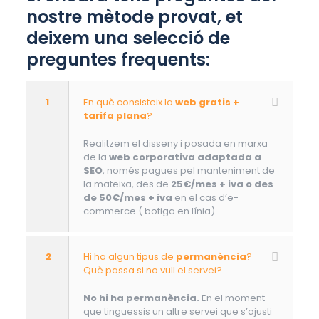
nostre mètode provat, et
deixem una selecció de
preguntes frequents:
1
En què consisteix la
web gratis +
tarifa plana
?
Realitzem el disseny i posada en marxa
de la
web corporativa adaptada a
SEO
, només pagues pel manteniment de
la mateixa, des de
25€/mes + iva o des
de 50€/mes + iva
en el cas d’e-
commerce ( botiga en línia).
2
Hi ha algun tipus de
permanència
?
Què passa si no vull el servei?
No hi ha permanència.
En el moment
que tinguessis un altre servei que s’ajusti