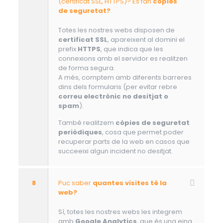
(certificat SSL, HTTPS)? Es fan
còpies
de seguretat?
Totes les nostres webs disposen de
certificat SSL
, apareixent al domini el
prefix
HTTPS
, que indica que les
connexions amb el servidor es realitzen
de forma segura.
A més, comptem amb diferents barreres
dins dels formularis (per evitar rebre
correu electrònic no desitjat o
spam
).
També realitzem
còpies de seguretat
periòdiques
, cosa que permet poder
recuperar parts de la web en casos que
succeeixi algun incident no desitjat.
8
Puc saber
quantes visites té la
web?
Sí, totes les nostres webs les integrem
amb
Google Analytics
, que és una eina