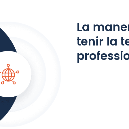
La maner
tenir la 
professi