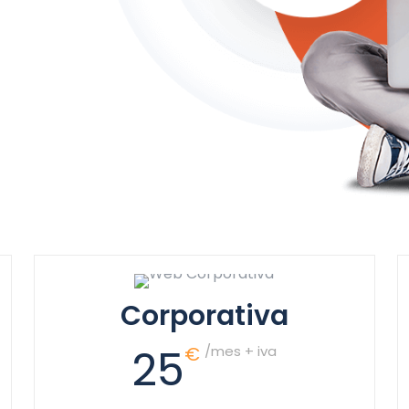
Corporativa
25
€
/mes + iva