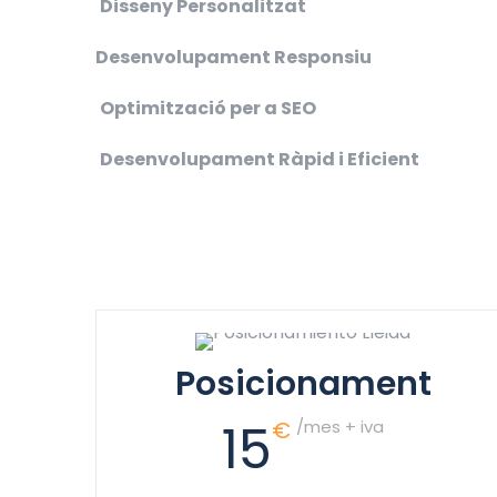
Disseny Personalitzat
Desenvolupament Responsiu
Optimització per a SEO
Desenvolupament Ràpid i Eficient
Posicionament
15
€
/mes + iva