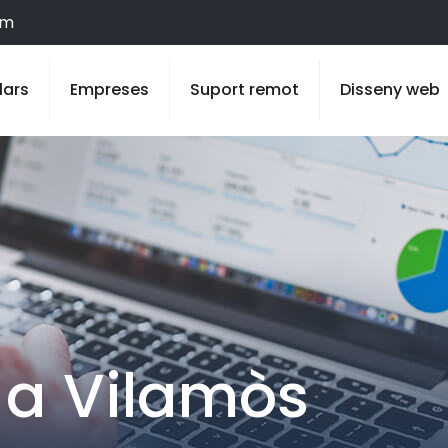
om
lars
Empreses
Suport remot
Disseny web
 a Vilamòs