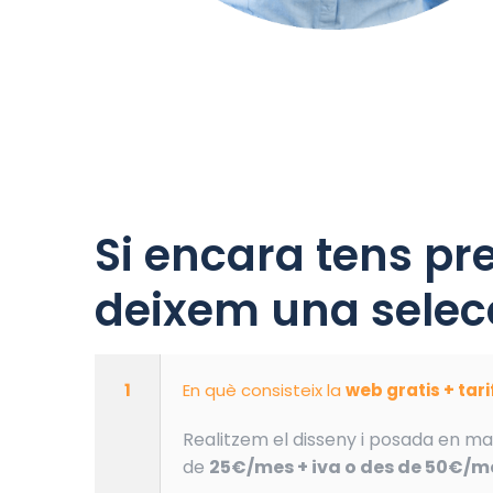
Si encara tens pr
deixem una selecc
1
En què consisteix la
web gratis + tar
Realitzem el disseny i posada en ma
de
25€/mes + iva o des de 50€/me