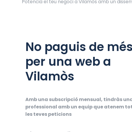
Potencia el teu negoci a Vilamòs amb un disse
No paguis de mé
per una web a
Vilamòs
Amb una subscripció mensual, tindràs un
professional amb un equip que atenem to
les teves peticions