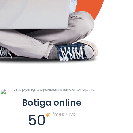
Botiga online
50
€
/mes + iva