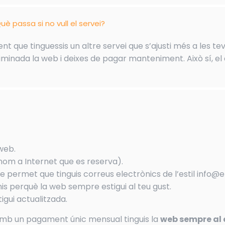
uè passa si no vull el servei?
t que tinguessis un altre servei que s’ajusti més a les tev
minada la web i deixes de pagar manteniment. Això sí, el 
 web.
nom a Internet que es reserva).
e permet que tinguis correus electrònics de l’estil info@
s perquè la web sempre estigui al teu gust.
igui actualitzada.
amb un pagament únic mensual tinguis la
web sempre al 