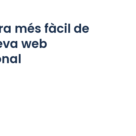
a més fàcil de
teva web
onal