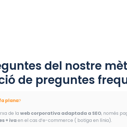
eguntes del nostre mèt
ió de preguntes frequ
ifa plana
?
rxa de la
web corporativa adaptada a SEO
, només pa
s + iva
en el cas d’e-commerce ( botiga en línia).