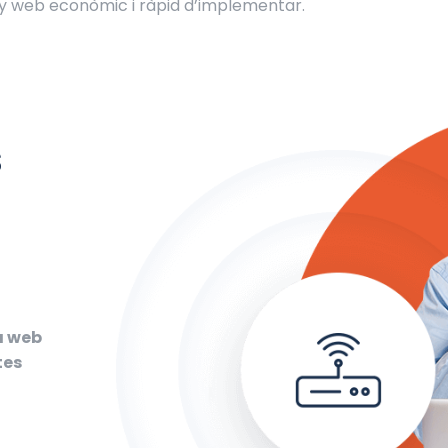
ny web econòmic i ràpid d’implementar.
s
a web
tes