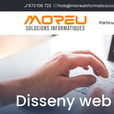
973 106 723
hola@moreuinformatica.c
Particu
Disseny web