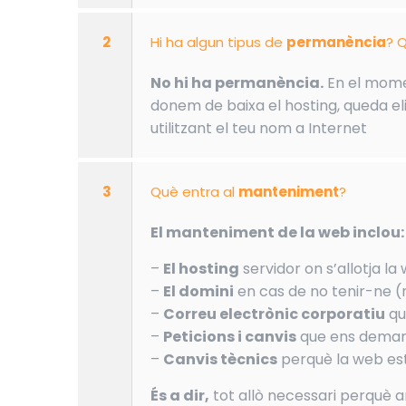
2
Hi ha algun tipus de
permanència
? Q
No hi ha permanència.
En el momen
donem de baixa el hosting, queda eli
utilitzant el teu nom a Internet
3
Què entra al
manteniment
?
El manteniment de la web inclou:
–
El hosting
servidor on s’allotja la
–
El domini
en cas de no tenir-ne (
–
Correu electrònic corporatiu
qu
–
Peticions i canvis
que ens demani
–
Canvis tècnics
perquè la web est
És a dir,
tot allò necessari perquè 