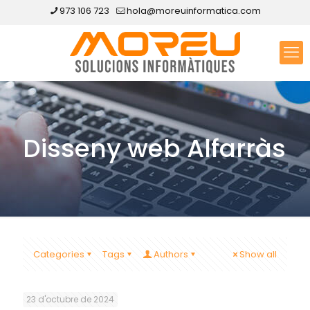
973 106 723
hola@moreuinformatica.com
Disseny web Alfarràs
Categories
Tags
Authors
Show all
23 d'octubre de 2024