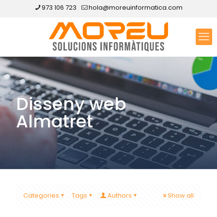
973 106 723
hola@moreuinformatica.com
Disseny web
Almatret
Categories
Tags
Authors
Show all