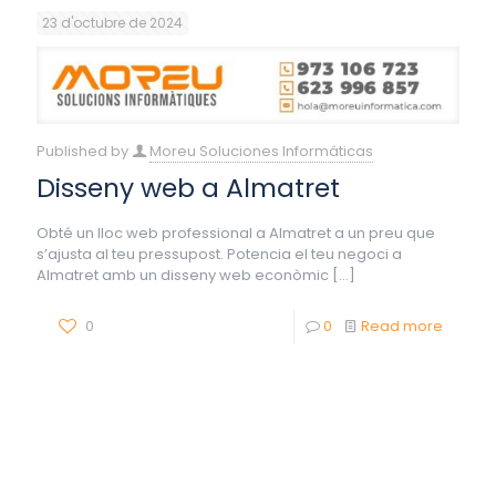
23 d'octubre de 2024
Published by
Moreu Soluciones Informáticas
Disseny web a Almatret
Obté un lloc web professional a Almatret a un preu que
s’ajusta al teu pressupost. Potencia el teu negoci a
Almatret amb un disseny web econòmic
[…]
0
0
Read more