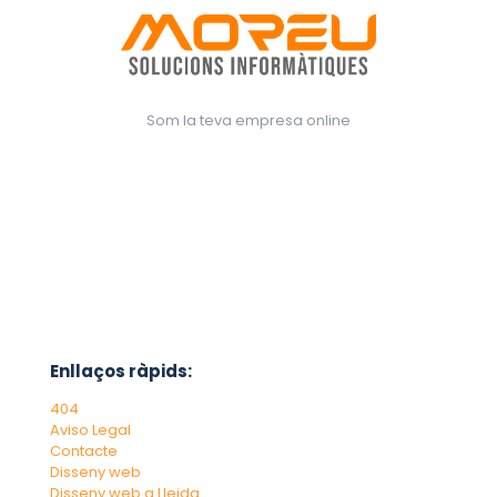
Som la teva empresa online
Enllaços ràpids:
404
Aviso Legal
Contacte
Disseny web
Disseny web a Lleida