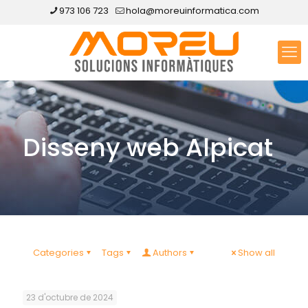
973 106 723
hola@moreuinformatica.com
Disseny web Alpicat
Categories
Tags
Authors
Show all
23 d'octubre de 2024