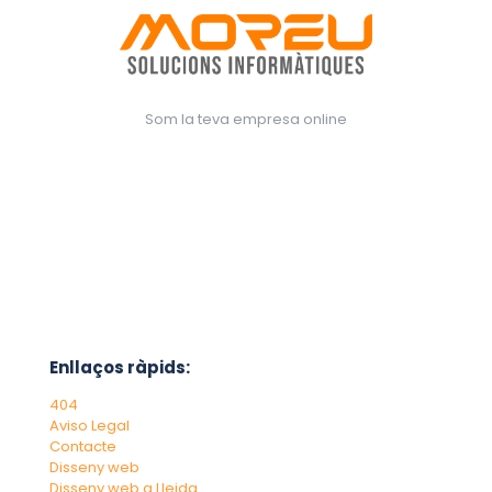
Som la teva empresa online
Enllaços ràpids:
404
Aviso Legal
Contacte
Disseny web
Disseny web a Lleida