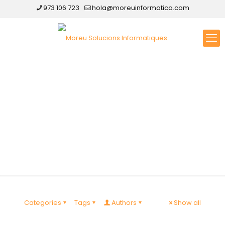
973 106 723
hola@moreuinformatica.com
Disseny web Artesa
de Segre
Categories
Tags
Authors
Show all