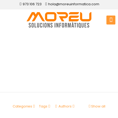
973 106 723
hola@moreuinformatica.com
Disseny web Bòrdes,
Es
Categories
Tags
Authors
Show all