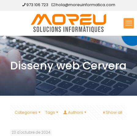
973 106 723
hola@moreuinformatica.com
Disseny web Cervera
Categories
Tags
Authors
Show all
23 d'octubre de 2024