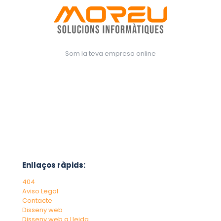
Som la teva empresa online
Enllaços ràpids:
404
Aviso Legal
Contacte
Disseny web
Disseny web a Lleida