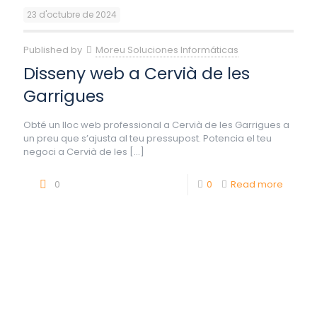
23 d'octubre de 2024
Published by
Moreu Soluciones Informáticas
Disseny web a Cervià de les
Garrigues
Obté un lloc web professional a Cervià de les Garrigues a
un preu que s’ajusta al teu pressupost. Potencia el teu
negoci a Cervià de les
[…]
0
0
Read more