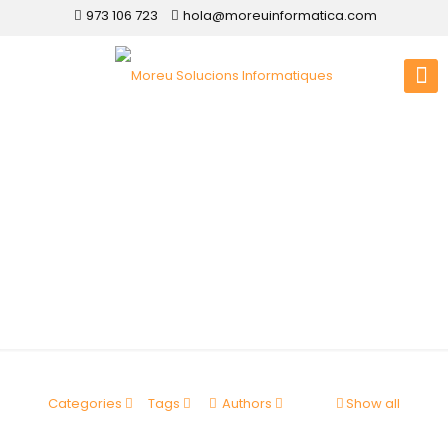
973 106 723
hola@moreuinformatica.com
Disseny web Cervià
de les Garrigues
Categories
Tags
Authors
Show all