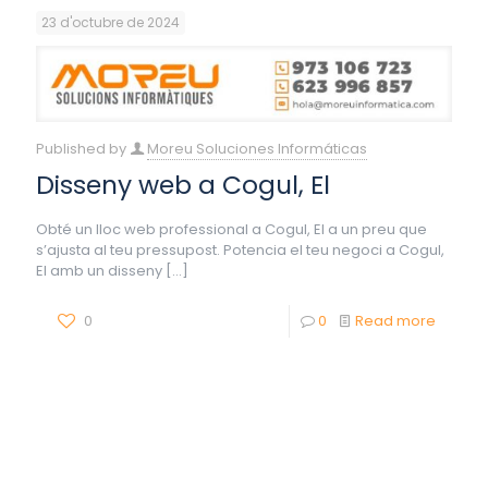
23 d'octubre de 2024
Published by
Moreu Soluciones Informáticas
Disseny web a Cogul, El
Obté un lloc web professional a Cogul, El a un preu que
s’ajusta al teu pressupost. Potencia el teu negoci a Cogul,
El amb un disseny
[…]
0
0
Read more