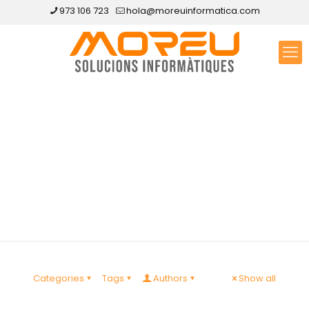
973 106 723
hola@moreuinformatica.com
Disseny web Cogul,
El
Categories
Tags
Authors
Show all