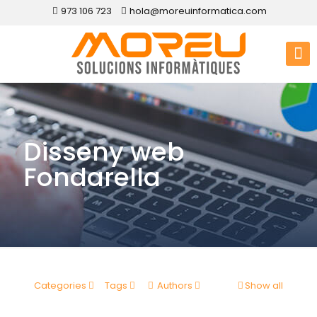
973 106 723
hola@moreuinformatica.com
Disseny web
Fondarella
Categories
Tags
Authors
Show all