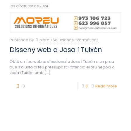
23 d'octubre de 2024
Published by
Moreu Soluciones Informáticas
Disseny web a Josa i Tuixén
Obté un lloc web professional a Josa i Tuixén a un preu
que s’ajusta al teu pressupost. Potencia el teu negoci a
Josa i Tuixén amb
[…]
0
0
Read more