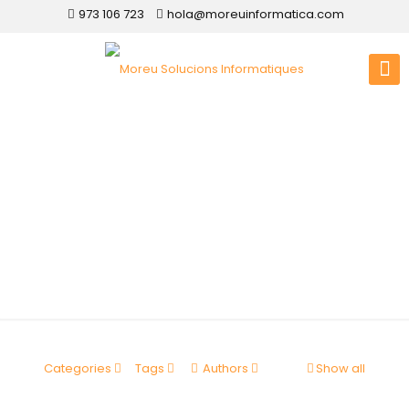
973 106 723
hola@moreuinformatica.com
Disseny web Josa i
Tuixén
Categories
Tags
Authors
Show all