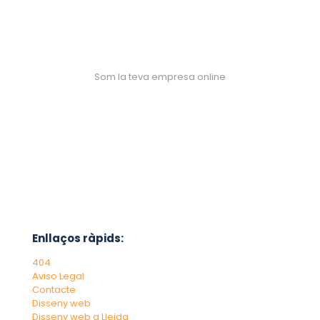
Som la teva empresa online
Enllaços ràpids:
404
Aviso Legal
Contacte
Disseny web
Disseny web a Lleida