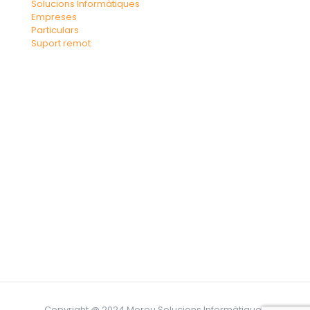
Solucions Informàtiques
Empreses
Particulars
Suport remot
Copyright @ 2024 Moreu Solucions Informàtiques