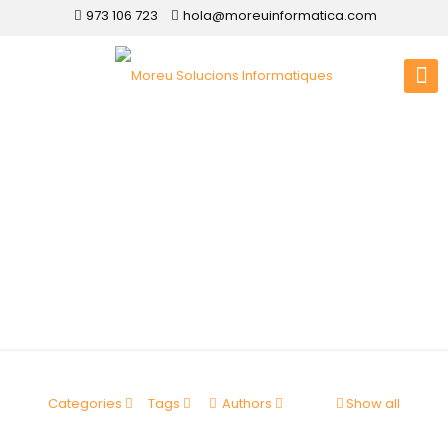
973 106 723
hola@moreuinformatica.com
Disseny web
Llardecans
Categories
Tags
Authors
Show all