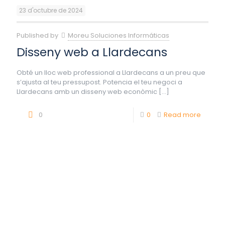
23 d'octubre de 2024
Published by
Moreu Soluciones Informáticas
Disseny web a Llardecans
Obté un lloc web professional a Llardecans a un preu que
s’ajusta al teu pressupost. Potencia el teu negoci a
Llardecans amb un disseny web econòmic
[…]
0
0
Read more