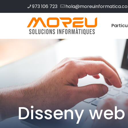
973 106 723
hola@moreuinformatica.c
Particu
Disseny web