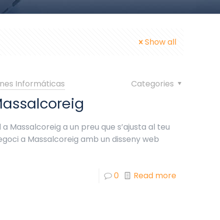
Show all
nes Informáticas
Categories
assalcoreig
 a Massalcoreig a un preu que s’ajusta al teu
negoci a Massalcoreig amb un disseny web
0
Read more