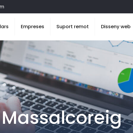
om
lars
Empreses
Suport remot
Disseny web
 Massalcoreig