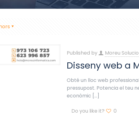
hors
Published by
Moreu Solucio
Disseny web a M
Obté un lloc web professional
pressupost. Potencia el teu 
econòmic
[…]
Do you like it?
0