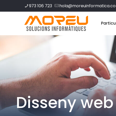
973 106 723
hola@moreuinformatica.c
Particu
Disseny web