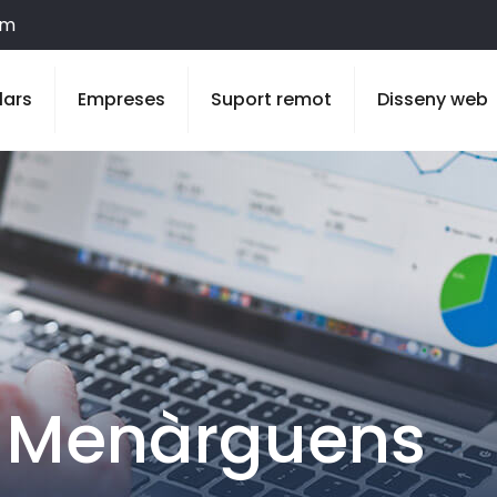
om
lars
Empreses
Suport remot
Disseny web
 Menàrguens