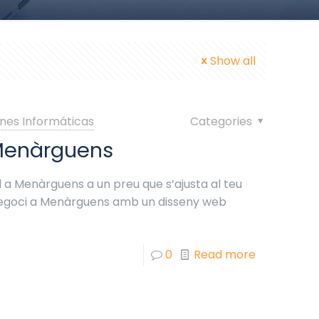
Show all
nes Informáticas
Categories
Menàrguens
 a Menàrguens a un preu que s’ajusta al teu
 negoci a Menàrguens amb un disseny web
0
Read more