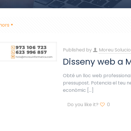
hors
Published by
Moreu Solucio
Disseny web a 
Obté un lloc web professional
pressupost. Potencia el teu
econòmic
[…]
Do you like it?
0