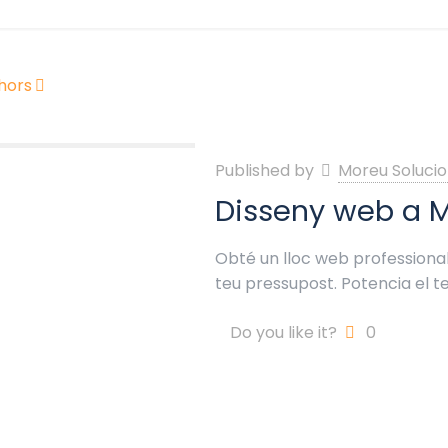
hors
Published by
Moreu Solucio
Disseny web a M
Obté un lloc web professional 
teu pressupost. Potencia el t
Do you like it?
0