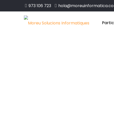
973 106 723
hola@moreuinformatica.c
Parti
Disseny web 