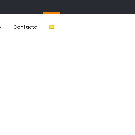
b
Contacte
eida