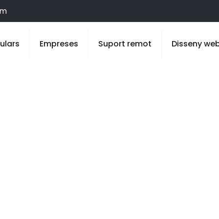
om
culars
Empreses
Suport remot
Disseny we
Montoliu de Ll