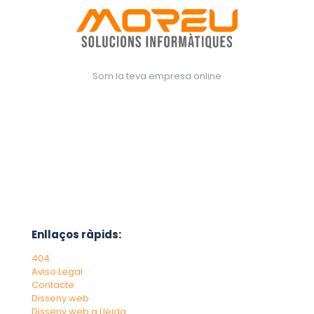
Som la teva empresa online
Enllaços ràpids:
404
Aviso Legal
Contacte
Disseny web
Disseny web a Lleida