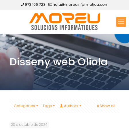
973 106 723
hola@moreuinformatica.com
Disseny web Oliola
Categories
Tags
Authors
Show all
23 d'octubre de 2024