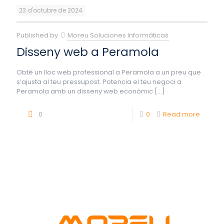
23 d'octubre de 2024
Published by
Moreu Soluciones Informáticas
Disseny web a Peramola
Obté un lloc web professional a Peramola a un preu que
s’ajusta al teu pressupost. Potencia el teu negoci a
Peramola amb un disseny web econòmic
[…]
0
0
Read more