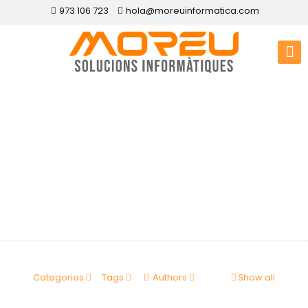
973 106 723
hola@moreuinformatica.com
Disseny web
Peramola
Categories
Tags
Authors
Show all