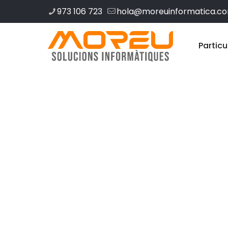
973 106 723
hola@moreuinformatica.c
Particu
Disseny web 