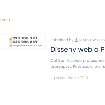
hors
Published by
Moreu Solucio
Disseny web a Pl
Obté un lloc web professional a
pressupost. Potencia el teu ne
Do you like it?
0