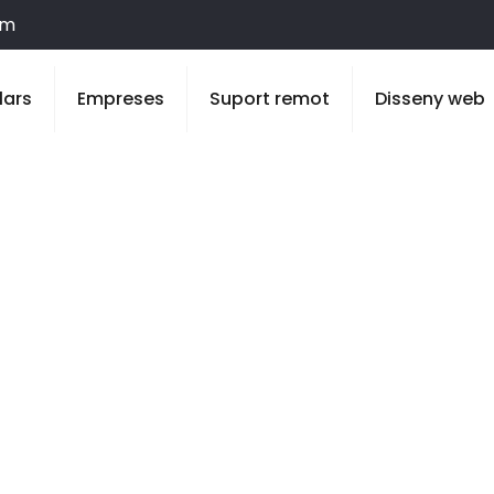
om
lars
Empreses
Suport remot
Disseny web
Plans de Sió, El