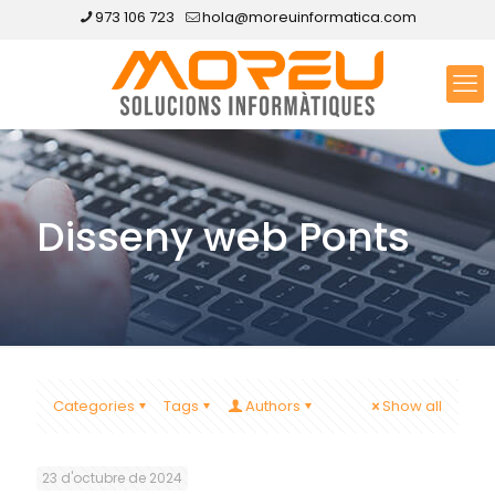
973 106 723
hola@moreuinformatica.com
Disseny web Ponts
Categories
Tags
Authors
Show all
23 d'octubre de 2024