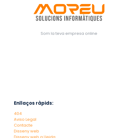
Som la teva empresa online
Enllaços ràpids:
404
Aviso Legal
Contacte
Disseny web
Disseny web a Lleida