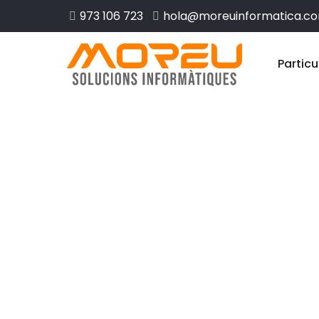
973 106 723
hola@moreuinformatica.c
Particu
Disseny web