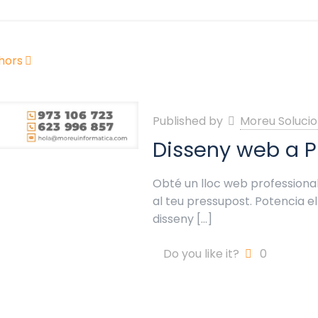
hors
Published by
Moreu Solucio
Disseny web a 
Obté un lloc web professional
al teu pressupost. Potencia 
disseny
[…]
Do you like it?
0