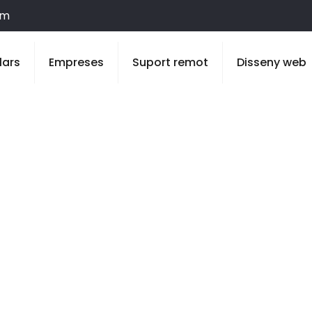
om
lars
Empreses
Suport remot
Disseny web
 Puigverd d’A