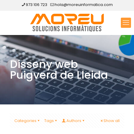
973 106 723
hola@moreuinformatica.com
Disseny web
Puigverd de Lleida
Categories
Tags
Authors
Show all