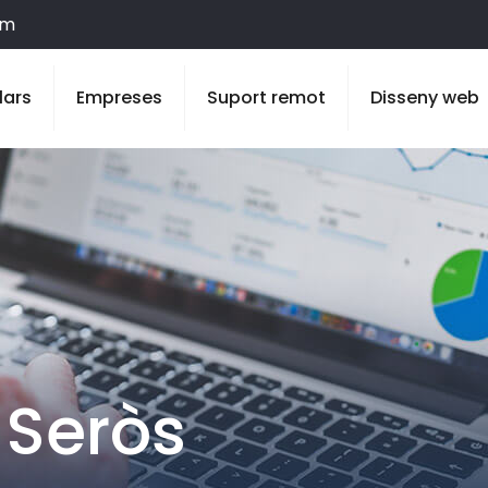
om
lars
Empreses
Suport remot
Disseny web
 Seròs