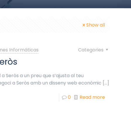
Show all
nes Informáticas
Categories
eròs
a Seròs a un preu que s’ajusta al teu
negoci a Seròs amb un disseny web econòmic
[…]
0
Read more