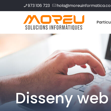
973 106 723
hola@moreuinformatica.c
Particu
Disseny web