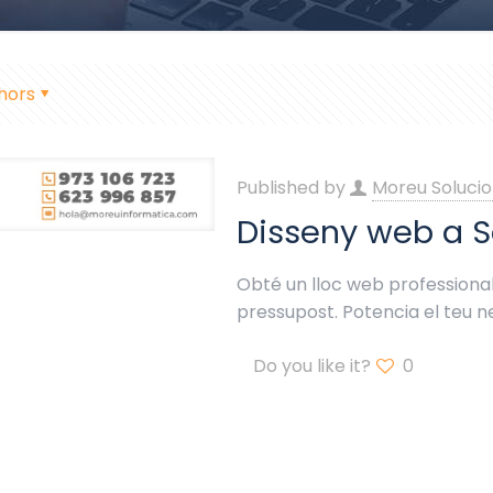
hors
Published by
Moreu Solucio
Disseny web a S
Obté un lloc web professional 
pressupost. Potencia el teu 
Do you like it?
0