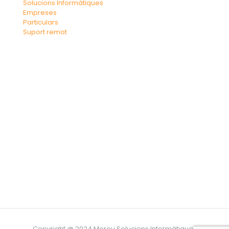
Solucions Informàtiques
Empreses
Particulars
Suport remot
Copyright @ 2024 Moreu Solucions Informàtiques