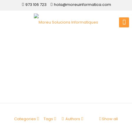
973 106 723
hola@moreuinformatica.com
Disseny web
Sidamon
Categories
Tags
Authors
Show all