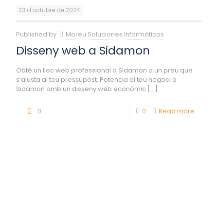
23 d'octubre de 2024
Published by
Moreu Soluciones Informáticas
Disseny web a Sidamon
Obté un lloc web professional a Sidamon a un preu que
s’ajusta al teu pressupost. Potencia el teu negoci a
Sidamon amb un disseny web econòmic
[…]
0
0
Read more